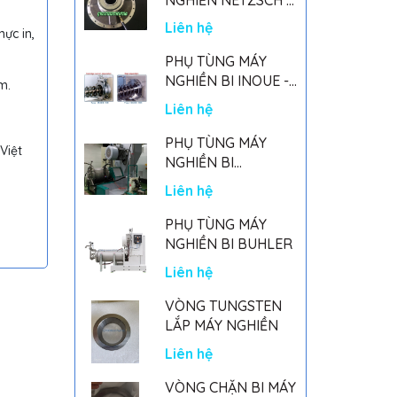
GERMANY
Liên hệ
ực in,
PHỤ TÙNG MÁY
NGHIỀN BI INOUE -
mm.
PARTS FOR MHGII-
Liên hệ
50 MIGHTY MILL
MARK II
PHỤ TÙNG MÁY
Việt
NGHIỀN BI
NETSZCH
Liên hệ
PHỤ TÙNG MÁY
NGHIỀN BI BUHLER
Liên hệ
VÒNG TUNGSTEN
LẮP MÁY NGHIỀN
Liên hệ
VÒNG CHẶN BI MÁY