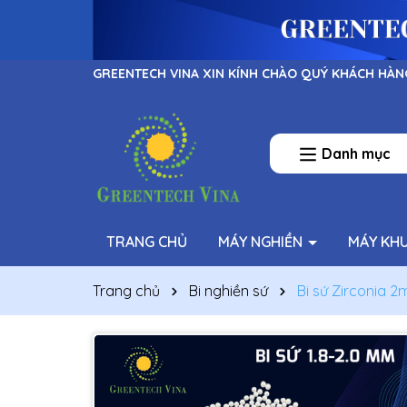
GREENTECH VINA XIN KÍNH CHÀO QUÝ KHÁCH HÀN
Danh mục
TRANG CHỦ
MÁY NGHIỀN
MÁY KH
Trang chủ
Bi nghiền sứ
Bi sứ Zirconia 