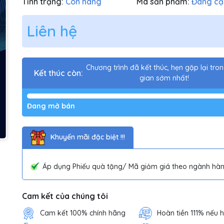
Tình trạng:
Còn hàng
Mã sản phẩm:
Đang cậ
Liên hệ
Chương trình đã kết thúc, hẹn gặp lại tron
Kết thúc còn:
gian sớm nhất!
Đang mở bán
Khuyến mãi đặc biệt !!!
Áp dụng Phiếu quà tặng/ Mã giảm giá theo ngành hàn
Cam kết của chúng tôi
Cam kết 100% chính hãng
Hoàn tiền 111% nếu 