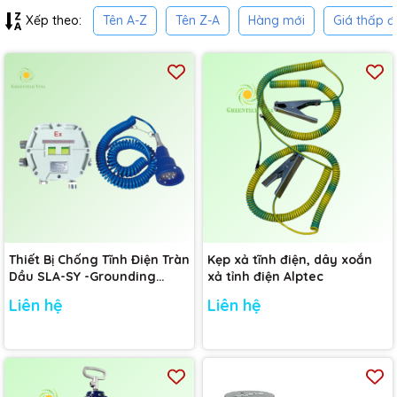
Tên A-Z
Tên Z-A
Hàng mới
Giá thấp đ
Xếp theo:
Thiết Bị Chống Tĩnh Điện Tràn
Kẹp xả tĩnh điện, dây xoắn
Dầu SLA-SY -Grounding
xả tỉnh điện Alptec
Control Device SLA-S-Y
Liên hệ
Liên hệ