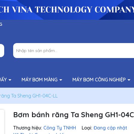
G
UẤY
MÁY BƠM MÀNG
MÁY BƠM CÔNG NGHIỆP
răng Ta Sheng GH1-04C-LL
Bơm bánh răng Ta Sheng GH1-04C
Thương hiệu:
Công Ty TNHH
Loại:
Đang cập nhật