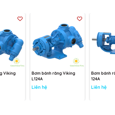
 máy. mút xốp yên xe, sản xuất đế giày,…
.
g Viking
Bơm bánh răng Viking
Bơm bánh r
L124A
124A
Liên hệ
Liên hệ