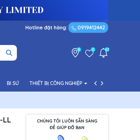
Hotline đặt hàng:
0919412442
8
0
67
BI SỨ
THIẾT BỊ CÔNG NGHIỆP
PHỤ TÙNG BƠM
-LL
CHÚNG TÔI LUÔN SẴN SÀNG
ĐỂ GIÚP ĐỠ BẠN