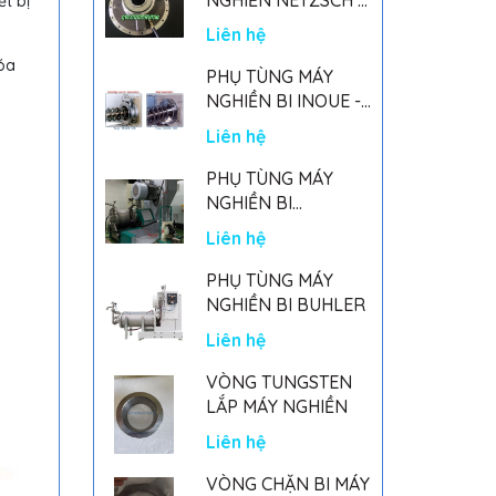
t bị
GERMANY
Liên hệ
óa
PHỤ TÙNG MÁY
NGHIỀN BI INOUE -
PARTS FOR MHGII-
Liên hệ
50 MIGHTY MILL
MARK II
PHỤ TÙNG MÁY
NGHIỀN BI
NETSZCH
Liên hệ
PHỤ TÙNG MÁY
NGHIỀN BI BUHLER
Liên hệ
VÒNG TUNGSTEN
LẮP MÁY NGHIỀN
Liên hệ
VÒNG CHẶN BI MÁY