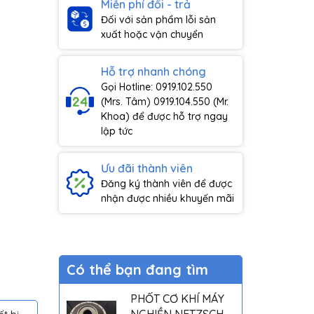
Miễn phí đổi - trả
Đối với sản phẩm lỗi sản
xuất hoặc vận chuyển
Hỗ trợ nhanh chóng
Gọi Hotline: 0919.102.550
(Mrs. Tâm) 0919.104.550 (Mr.
Khoa) để được hỗ trợ ngay
lập tức
Ưu đãi thành viên
Đăng ký thành viên để được
nhận được nhiều khuyến mãi
Có thể bạn đang tìm
PHỐT CƠ KHÍ MÁY
NGHIỀN NETZSCH -