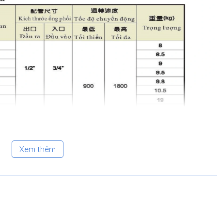
Xem thêm
t PU, polyurethanes, bơm dầu thủy lực
es, hóa chất PU cho sản xuất tôn xốp, tôn mát