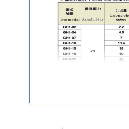
Ứng dụng của bơm
Bơm được thiết kế chuyên dụng cho ngành hóa chấ
Bơm chuyên dùng bơm hóa chất polyol, Isocyatnat