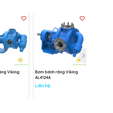
ăng Viking
Bơm bánh răng Viking
Bơm bánh 
AL4124A
AK4124A
Liên hệ
Liên hệ