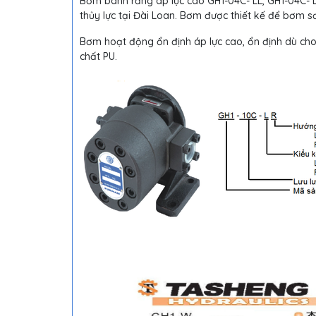
Bơm bánh răng áp lực cao GH1-04C- LL, GH1-04C- L
thủy lực tại Đài Loan. Bơm được thiết kế để bơm 
Bơm hoạt động ổn định áp lực cao, ổn định dù ch
chất PU.