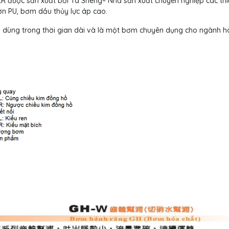
R được sản xuất bởi Ta Sheng– Nhà sản xuất chuyên nghiệp các thiế
sơn PU, bơm dầu thủy lực áp cao.
o dùng trong thời gian dài và là một bơm chuyên dụng cho ngành h