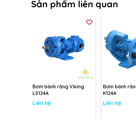
Sản phẩm liên quan
Ứng dụng trong ngành sản xuất ghế xe hơi, yên xe
Để được tư vấn kĩ hơn về bơm liên hệ với chúng tôi
Bơm bánh răng Viking
Bơm bánh răn
LS124A
K124A
Liên hệ
Liên hệ