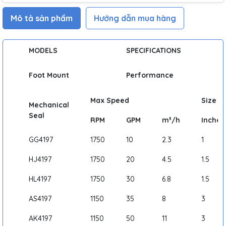
Mô tả sản phẩm
Hướng dẫn mua hàng
MODELS
SPECIFICATIONS
Foot Mount
Performance
Max Speed
Size
Mechanical
Seal
RPM
GPM
m³/h
Inches
GG4197
1750
10
2.3
1
HJ4197
1750
20
4.5
1.5
HL4197
1750
30
6.8
1.5
AS4197
1150
35
8
3
AK4197
1150
50
11
3