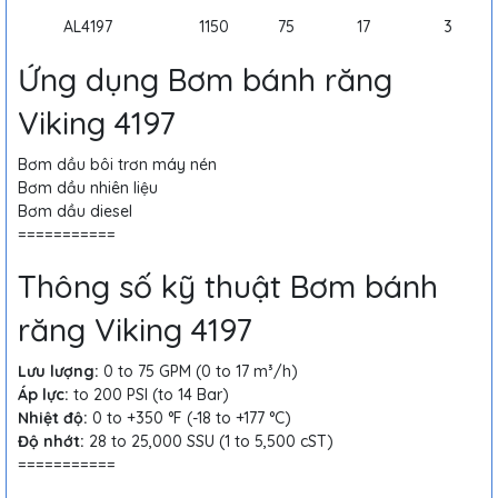
AL4197
1150
75
17
3
Ứng dụng Bơm bánh răng
Viking 4197
Bơm dầu bôi trơn máy nén
Bơm dầu nhiên liệu
Bơm dầu diesel
===========
Thông số kỹ thuật Bơm bánh
răng Viking 4197
Lưu lượng:
0 to 75 GPM (0 to 17 m³/h)
Áp lực:
to 200 PSI (to 14 Bar)
Nhiệt độ:
0 to +350 °F (-18 to +177 °C)
Độ nhớt:
28 to 25,000 SSU (1 to 5,500 cST)
===========