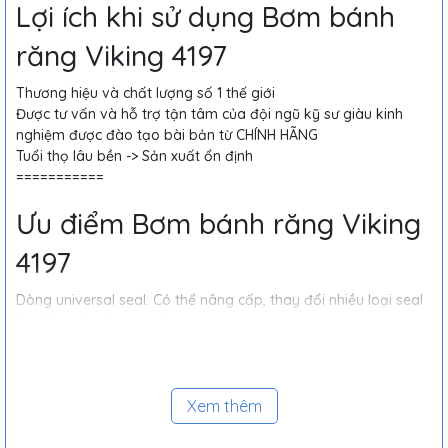
Lợi ích khi sử dụng Bơm bánh
răng Viking 4197
Thương hiệu và chất lượng số 1 thế giới
Được tư vấn và hỗ trợ tận tâm của đội ngũ kỹ sư giàu kinh
nghiệm được đào tạo bài bản từ CHÍNH HÃNG
Tuổi thọ lâu bền -> Sản xuất ổn định
===========
Ưu điểm Bơm bánh răng Viking
4197
Dòng universal seal: Có thể nâng cấp, thay đổi nhiều loại seal
làm kín trên cùng một bơm
Tích hợp van an toàn theo bơm
Ổ bi thiết kế lớn giúp dễ bảo trì bảo dưỡng mà không phải
tháo toàn bọ bơm như các thương hiệu khác cùng cùng chủng
loại
Xem thêm
Hiệu chỉnh khử khe hở mặt đầu mà nhiều thương hiệu khác
không có