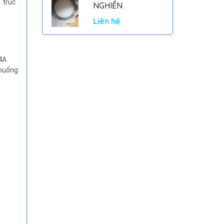
 trục
NGHIỀN
Liên hệ
4A
 huống