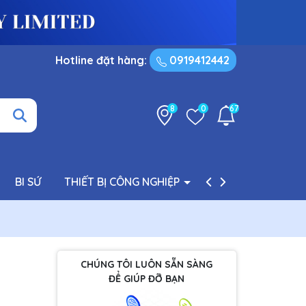
Hotline đặt hàng:
0919412442
8
0
67
BI SỨ
THIẾT BỊ CÔNG NGHIỆP
PHỤ TÙNG BƠM
CHÚNG TÔI LUÔN SẴN SÀNG
ĐỂ GIÚP ĐỠ BẠN