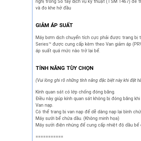
nghị trong Sổ tay dịch vụ kỹ thuật (TSM 1467) để th
và đo khe hở đầu
GIẢM ÁP SUẤT
Máy bơm dịch chuyển tích cực phải được trang bị 
Series™ được cung cấp kèm theo Van giảm áp (PRV) 
áp suất quá mức nào trở lại bể.
TÍNH NĂNG TÙY CHỌN
(Vui lòng ghi rõ những tính năng đặc biệt này khi đặt h
Kính quan sát có lớp chống đóng băng.
Điều này giúp kính quan sát không bị đóng băng kh
Van nạp.
Có thể trang bị van nạp để dễ dàng nạp lại bình 
Máy sưởi bể chứa dầu. (Không minh họa)
Máy sưởi điện nhúng để cung cấp nhiệt độ dầu bể 
===========