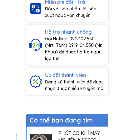
Miễn phí đổi - trả
Đối với sản phẩm lỗi sản
xuất hoặc vận chuyển
Hỗ trợ nhanh chóng
Gọi Hotline: 0919.102.550
(Mrs. Tâm) 0919.104.550 (Mr.
Khoa) để được hỗ trợ ngay
lập tức
Ưu đãi thành viên
Đăng ký thành viên để được
nhận được nhiều khuyến mãi
Có thể bạn đang tìm
PHỐT CƠ KHÍ MÁY
NGHIỀN NETZSCH -