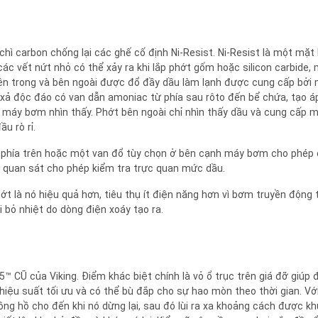
hì carbon chống lại các ghế cố định Ni-Resist. Ni-Resist là một mặt
các vết nứt nhỏ có thể xảy ra khi lắp phớt gốm hoặc silicon carbide,
bên trong và bên ngoài được đổ đầy dầu làm lạnh được cung cấp bởi
ả độc đáo có van dẫn amoniac từ phía sau rôto đến bể chứa, tạo á
máy bơm nhìn thấy. Phớt bên ngoài chỉ nhìn thấy dầu và cung cấp m
u rò rỉ.
phía trên hoặc một van đổ tùy chọn ở bên cạnh máy bơm cho phép
h quan sát cho phép kiểm tra trực quan mức dầu.
hớt là nó hiệu quả hơn, tiêu thụ ít điện năng hơn vì bơm truyền động 
 bỏ nhiệt do dòng điện xoáy tạo ra.
CŨ của Viking. Điểm khác biệt chính là vỏ ổ trục trên giá đỡ giúp 
hiệu suất tối ưu và có thể bù đắp cho sự hao mòn theo thời gian. Với
đồng hồ cho đến khi nó dừng lại, sau đó lùi ra xa khoảng cách được k