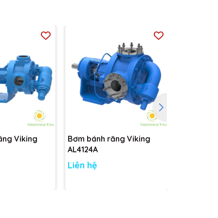
ăng Viking
Bơm bánh răng Viking
Bơm bánh 
AL4124A
AK4124A
Liên hệ
Liên hệ