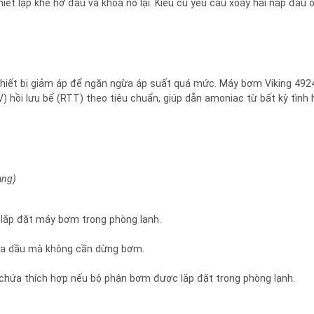
iết lập khe hở đầu và khóa nó lại. Kiểu cũ yêu cầu xoay hai nắp đầu ổ
thiết bị giảm áp để ngăn ngừa áp suất quá mức. Máy bơm Viking 492
hồi lưu bể (RTT) theo tiêu chuẩn, giúp dẫn amoniac từ bất kỳ tình
àng)
i lắp đặt máy bơm trong phòng lạnh.
chứa dầu mà không cần dừng bơm.
chứa thích hợp nếu bộ phận bơm được lắp đặt trong phòng lạnh.