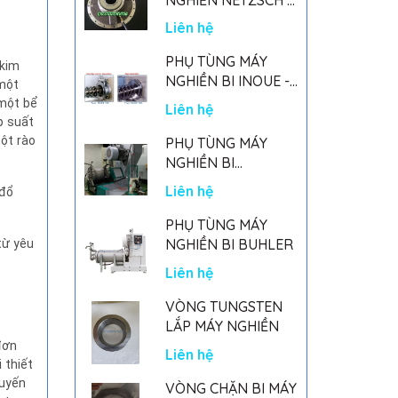
GERMANY
Liên hệ
PHỤ TÙNG MÁY
 kim
NGHIỀN BI INOUE -
 một
PARTS FOR MHGII-
 một bể
Liên hệ
50 MIGHTY MILL
p suất
MARK II
ột rào
PHỤ TÙNG MÁY
NGHIỀN BI
NETSZCH
Liên hệ
 đổ
PHỤ TÙNG MÁY
NGHIỀN BI BUHLER
từ yêu
Liên hệ
VÒNG TUNGSTEN
LẮP MÁY NGHIỀN
đơn
Liên hệ
 thiết
huyến
VÒNG CHẶN BI MÁY