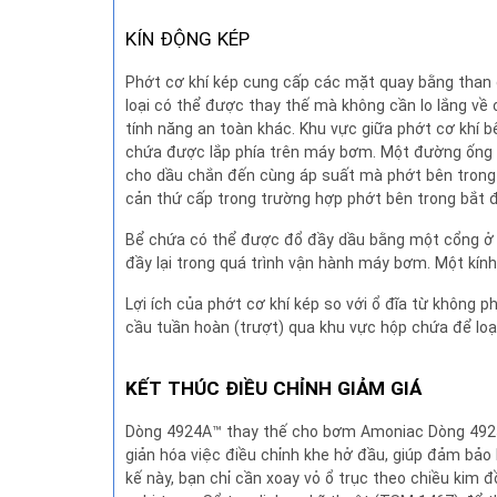
KÍN ĐỘNG KÉP
Phớt cơ khí kép cung cấp các mặt quay bằng than c
loại có thể được thay thế mà không cần lo lắng về 
tính năng an toàn khác. Khu vực giữa phớt cơ khí 
chứa được lắp phía trên máy bơm. Một đường ống x
cho dầu chắn đến cùng áp suất mà phớt bên trong 
cản thứ cấp trong trường hợp phớt bên trong bắt đầ
Bể chứa có thể được đổ đầy dầu bằng một cổng ở 
đầy lại trong quá trình vận hành máy bơm. Một kín
Lợi ích của phớt cơ khí kép so với ổ đĩa từ không p
cầu tuần hoàn (trượt) qua khu vực hộp chứa để loại
KẾT THÚC ĐIỀU CHỈNH GIẢM GIÁ
Dòng 4924A™ thay thế cho bơm Amoniac Dòng 4925™ 
giản hóa việc điều chỉnh khe hở đầu, giúp đảm bảo 
kế này, bạn chỉ cần xoay vỏ ổ trục theo chiều kim 