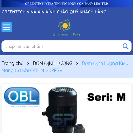
GREENTECH VINA XIN KÍNH CHÀO QUÝ KHÁCH HÀNG
Trang chủ
BƠM ĐỊNH LƯỢNG
Bơm Định Lượng Kiểu
Màng Cơ Khí OBL M120PPSV