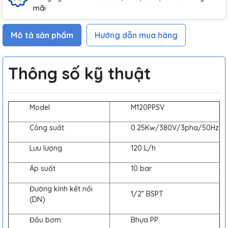
mãi
Mô tả sản phẩm
Hướng dẫn mua hàng
Thông số kỹ thuật
Model
M120PPSV
Công suất
0.25Kw/380V/3pha/50Hz
Lưu lượng
120 L/h
Áp suất
10 bar
Đường kính kết nối
1/2” BSPT
(DN)
Đầu bơm
Bhựa PP