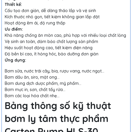
Thiết kế:
Cấu tạo đơn giản, dễ dàng tháo lắp và vệ sinh
Kích thước nhỏ gọn, tiết kiệm không gian lắp đặt
Hoạt động êm ái, độ rung thấp
Ưu điểm:
Khả năng chống ăn mòn cao, phù hợp với nhiều loại chất lỏng
Vệ sinh an toàn, đảm bảo chất lượng sản phẩm
Hiệu suất hoạt động cao, tiết kiệm điện năng
Độ bền bỉ cao, ít hỏng hóc, bảo dưỡng đơn giản
Ứng dụng:
Bơm sữa, nước trái cây, bia, rượu vang, nước ngọt...
Bơm dầu ăn, siro, mật ong...
Bơm dung dịch dược phẩm, mỹ phẩm...
Bơm mực in, sơn, chất tẩy rửa...
Bơm các loại hóa chất nhẹ...
Bảng thông số kỹ thuật
bơm ly tâm thực phẩm
Carten Pump HLS-30