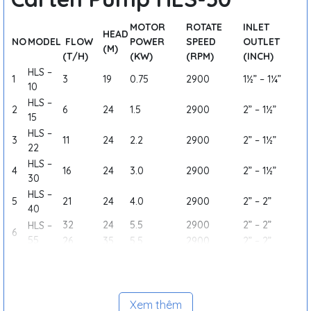
MOTOR
ROTATE
INLET
HEAD
NO
MODEL
FLOW
POWER
SPEED
OUTLET
(M)
(T/H)
(KW)
(RPM)
(INCH)
HLS –
1
3
19
0.75
2900
1½” – 1¼”
10
HLS –
2
6
24
1.5
2900
2” – 1½”
15
HLS –
3
11
24
2.2
2900
2” – 1½”
22
HLS –
4
16
24
3.0
2900
2” – 1½”
30
HLS –
5
21
24
4.0
2900
2” – 2”
40
32
24
5.5
2900
2” – 2”
HLS –
6
55
26
35
5.5
2900
2” – 2”
41
25
7.5
2900
2½” – 2”
HLS –
7
75
30
38
7.5
2900
2” – 2”
52
25
11.0
2900
3” – 2½”
HLS –
8
110
Xem thêm
21
56
11.0
2900
3” – 2½”