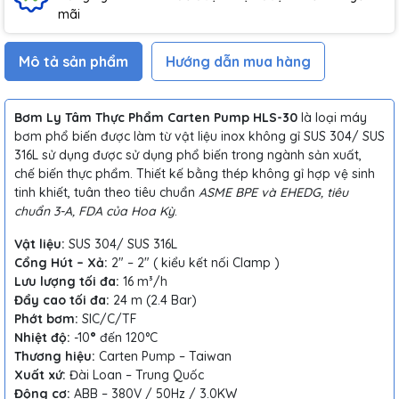
mãi
Mô tả sản phẩm
Hướng dẫn mua hàng
Bơm Ly Tâm Thực Phẩm Carten Pump HLS-30
là loại máy
bơm phổ biến được làm từ vật liệu inox không gỉ SUS 304/ SUS
316L sử dụng được sử dụng phổ biến trong ngành sản xuất,
chế biến thực phẩm. Thiết kế bằng thép không gỉ hợp vệ sinh
tinh khiết, tuân theo tiêu chuẩn
ASME BPE và EHEDG, tiêu
chuẩn 3-A, FDA của Hoa Kỳ
.
Vật liệu:
SUS 304/ SUS 316L
Cổng Hút – Xả:
2″ – 2″ ( kiểu kết nối Clamp )
Lưu lượng tối đa:
16 m³/h
Đẩy cao tối đa:
24 m (2.4 Bar)
Phớt bơm:
SIC/C/TF
Nhiệt độ:
-10
°
đến 120°C
Thương hiệu:
Carten Pump – Taiwan
Xuất xứ:
Đài Loan – Trung Quốc
Động cơ:
ABB – 380V / 50Hz / 3.0KW