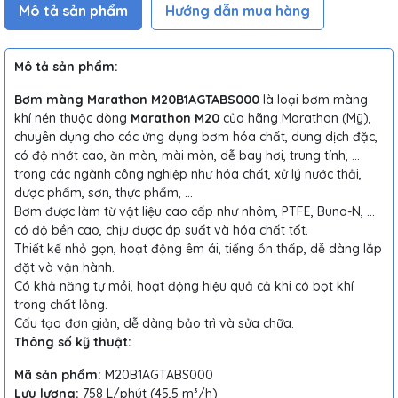
Mô tả sản phẩm
Hướng dẫn mua hàng
Mô tả sản phẩm:
Bơm màng Marathon M20B1AGTABS000
là loại bơm màng
khí nén thuộc dòng
Marathon M20
của hãng Marathon (Mỹ),
chuyên dụng cho các ứng dụng bơm hóa chất, dung dịch đặc,
có độ nhớt cao, ăn mòn, mài mòn, dễ bay hơi, trung tính, ...
trong các ngành công nghiệp như hóa chất, xử lý nước thải,
dược phẩm, sơn, thực phẩm, ...
Bơm được làm từ vật liệu cao cấp như nhôm, PTFE, Buna-N, ...
có độ bền cao, chịu được áp suất và hóa chất tốt.
Thiết kế nhỏ gọn, hoạt động êm ái, tiếng ồn thấp, dễ dàng lắp
đặt và vận hành.
Có khả năng tự mồi, hoạt động hiệu quả cả khi có bọt khí
trong chất lỏng.
Cấu tạo đơn giản, dễ dàng bảo trì và sửa chữa.
Thông số kỹ thuật:
Mã sản phẩm:
M20B1AGTABS000
Lưu lượng:
758 L/phút (45,5 m³/h)