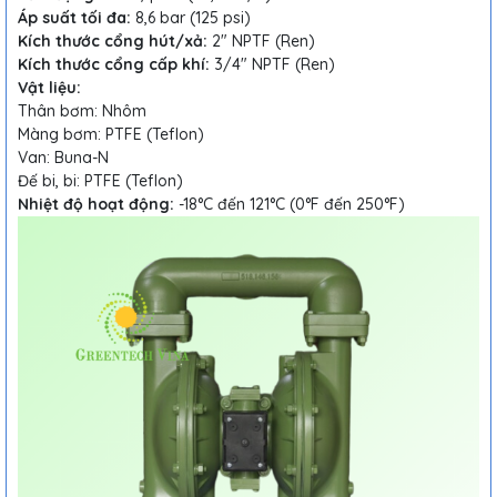
Áp suất tối đa:
8,6 bar (125 psi)
Kích thước cổng hút/xả:
2" NPTF (Ren)
Kích thước cổng cấp khí:
3/4" NPTF (Ren)
Vật liệu:
Thân bơm: Nhôm
Màng bơm: PTFE (Teflon)
Van: Buna-N
Đế bi, bi: PTFE (Teflon)
Nhiệt độ hoạt động:
-18°C đến 121°C (0°F đến 250°F)