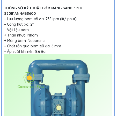
THÔNG SỐ KỸ THUẬT BƠM MÀNG SANDPIPER
S20B1ANNABS600
– Lưu lượng bơm tối đa: 758 lpm (lít/ phút)
– Cổng hút, xả: 2″
– Vật liệu bơm
+ Thân nhựa: Nhôm
+ Màng bơm: Neoprene
– Chất rắn qua bơm tối đa: 6 mm
– Áp suất khí nén: 8.6 Bar