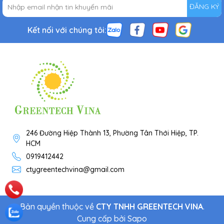
ĐĂNG KÝ
Kết nối với chúng tôi:
246 Đường Hiệp Thành 13, Phường Tân Thới Hiệp, TP.
HCM
0919412442
ctygreentechvina@gmail.com
Bản quyền thuộc về
CTY TNHH GREENTECH VINA
.
Cung cấp bởi
Sapo