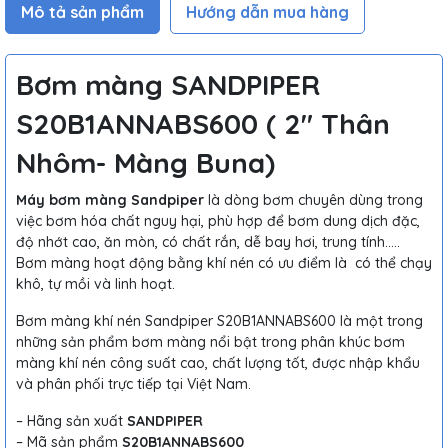
Mô tả sản phẩm
Hướng dẫn mua hàng
Bơm màng SANDPIPER
S20B1ANNABS600 ( 2″ Thân
Nhôm- Màng Buna)
Máy bơm màng Sandpiper
là dòng bơm chuyên dùng trong
việc bơm hóa chất nguy hại, phù hợp để bơm dung dịch đặc,
độ nhớt cao, ăn mòn, có chất rắn, dễ bay hơi, trung tính…..
Bơm màng hoạt động bằng khí nén có ưu điểm là có thể chạy
khô, tự mồi và linh hoạt.
Bơm màng khí nén Sandpiper S20B1ANNABS600 là một trong
những sản phẩm bơm màng nổi bật trong phân khúc bơm
màng khí nén công suất cao, chất lượng tốt, được nhập khẩu
và phân phối trực tiếp tại Việt Nam.
– Hãng sản xuất
SANDPIPER
– Mã sản phẩm
S20B1ANNABS600