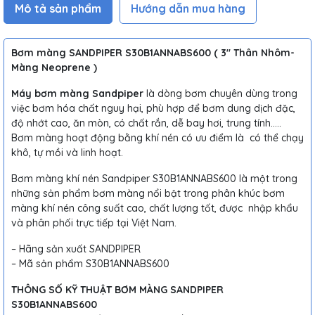
Mô tả sản phẩm
Hướng dẫn mua hàng
Bơm màng SANDPIPER S30B1ANNABS600 ( 3″ Thân Nhôm-
Màng Neoprene )
Máy bơm màng Sandpiper
là dòng bơm chuyên dùng trong
việc bơm hóa chất nguy hại, phù hợp để bơm dung dịch đặc,
độ nhớt cao, ăn mòn, có chất rắn, dễ bay hơi, trung tính…..
Bơm màng hoạt động bằng khí nén có ưu điểm là có thể chạy
khô, tự mồi và linh hoạt.
Bơm màng khí nén Sandpiper S30B1ANNABS600 là một trong
những sản phẩm bơm màng nổi bật trong phân khúc bơm
màng khí nén công suất cao, chất lượng tốt, được nhập khẩu
và phân phối trực tiếp tại Việt Nam.
– Hãng sản xuất SANDPIPER
– Mã sản phẩm S30B1ANNABS600
THÔNG SỐ KỸ THUẬT BƠM MÀNG SANDPIPER
S30B1ANNABS600