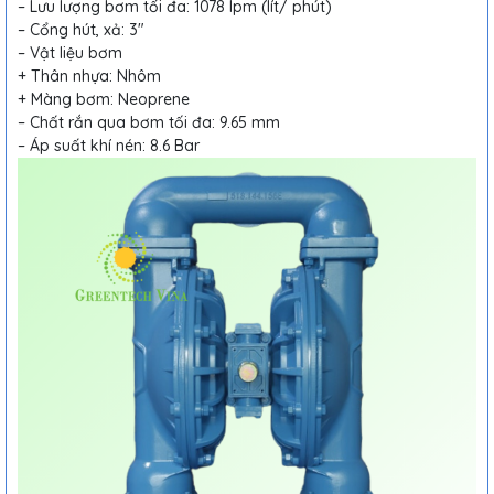
– Lưu lượng bơm tối đa: 1078 lpm (lít/ phút)
– Cổng hút, xả: 3″
– Vật liệu bơm
+ Thân nhựa: Nhôm
+ Màng bơm: Neoprene
– Chất rắn qua bơm tối đa: 9.65 mm
– Áp suất khí nén: 8.6 Bar