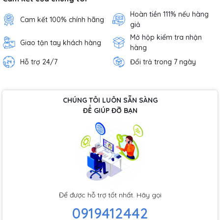
Hoàn tiền 111% nếu hàng
Cam kết 100% chính hãng
giả
Mở hộp kiểm tra nhận
Giao tận tay khách hàng
hàng
Hỗ trợ 24/7
Đổi trả trong 7 ngày
CHÚNG TÔI LUÔN SẴN SÀNG
ĐỂ GIÚP ĐỠ BẠN
Để được hỗ trợ tốt nhất. Hãy gọi
0919412442