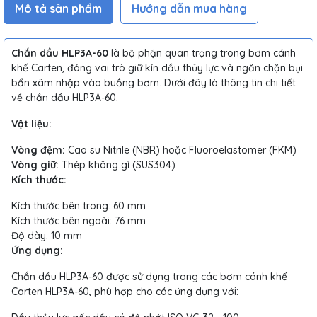
Mô tả sản phẩm
Hướng dẫn mua hàng
Chắn dầu HLP3A-60
là bộ phận quan trọng trong bơm cánh
khế Carten, đóng vai trò giữ kín dầu thủy lực và ngăn chặn bụi
bẩn xâm nhập vào buồng bơm. Dưới đây là thông tin chi tiết
về chắn dầu HLP3A-60:
Vật liệu:
Vòng đệm:
Cao su Nitrile (NBR) hoặc Fluoroelastomer (FKM)
Vòng giữ:
Thép không gỉ (SUS304)
Kích thước:
Kích thước bên trong: 60 mm
Kích thước bên ngoài: 76 mm
Độ dày: 10 mm
Ứng dụng:
Chắn dầu HLP3A-60 được sử dụng trong các bơm cánh khế
Carten HLP3A-60, phù hợp cho các ứng dụng với: