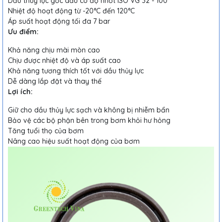
Dầu thủy lực gốc dầu có độ nhớt ISO VG 32 - 100
Nhiệt độ hoạt động từ -20°C đến 120°C
Áp suất hoạt động tối đa 7 bar
Ưu điểm:
Khả năng chịu mài mòn cao
Chịu được nhiệt độ và áp suất cao
Khả năng tương thích tốt với dầu thủy lực
Dễ dàng lắp đặt và thay thế
Lợi ích:
Giữ cho dầu thủy lực sạch và không bị nhiễm bẩn
Bảo vệ các bộ phận bên trong bơm khỏi hư hỏng
Tăng tuổi thọ của bơm
Nâng cao hiệu suất hoạt động của bơm