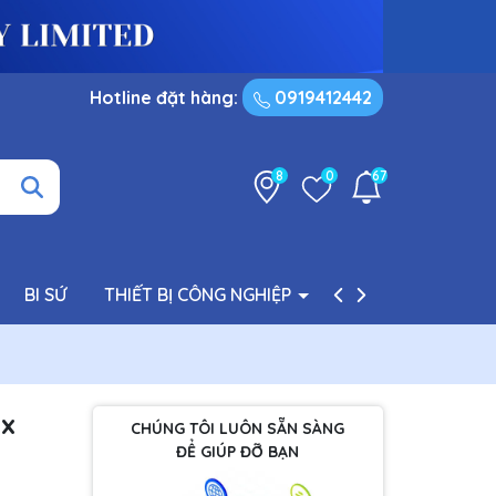
Hotline đặt hàng:
0919412442
8
0
67
BI SỨ
THIẾT BỊ CÔNG NGHIỆP
PHỤ TÙNG BƠM
ox
CHÚNG TÔI LUÔN SẴN SÀNG
ĐỂ GIÚP ĐỠ BẠN