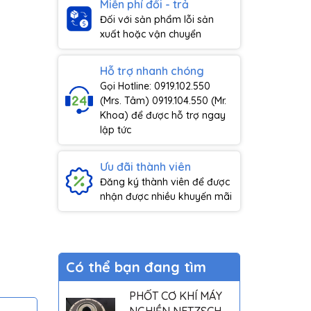
Miễn phí đổi - trả
Đối với sản phẩm lỗi sản
xuất hoặc vận chuyển
Hỗ trợ nhanh chóng
Gọi Hotline: 0919.102.550
(Mrs. Tâm) 0919.104.550 (Mr.
Khoa) để được hỗ trợ ngay
lập tức
Ưu đãi thành viên
Đăng ký thành viên để được
nhận được nhiều khuyến mãi
Có thể bạn đang tìm
PHỐT CƠ KHÍ MÁY
NGHIỀN NETZSCH -