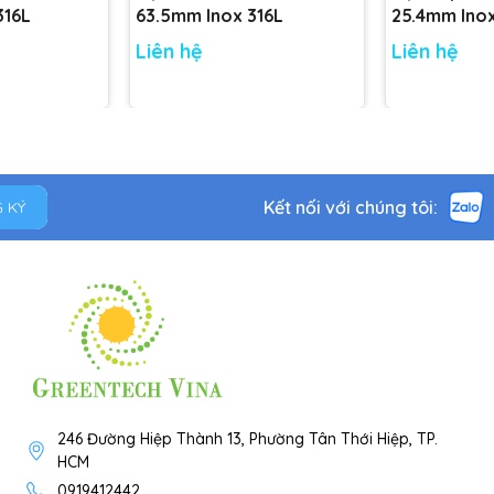
316L
63.5mm Inox 316L
25.4mm Ino
Liên hệ
Liên hệ
Kết nối với chúng tôi:
 KÝ
246 Đường Hiệp Thành 13, Phường Tân Thới Hiệp, TP.
HCM
0919412442