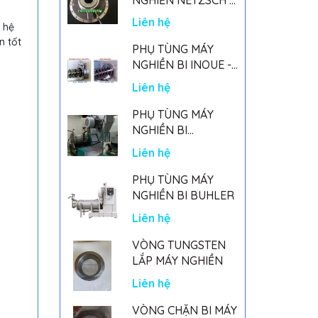
GERMANY
Liên hệ
 hệ
n tốt
PHỤ TÙNG MÁY
NGHIỀN BI INOUE -
PARTS FOR MHGII-
Liên hệ
50 MIGHTY MILL
MARK II
PHỤ TÙNG MÁY
NGHIỀN BI
NETSZCH
Liên hệ
PHỤ TÙNG MÁY
NGHIỀN BI BUHLER
Liên hệ
VÒNG TUNGSTEN
LẮP MÁY NGHIỀN
Liên hệ
VÒNG CHẶN BI MÁY