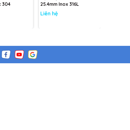
x 304
25.4mm Inox 316L
31.75mm I
Liên hệ
Liên hệ