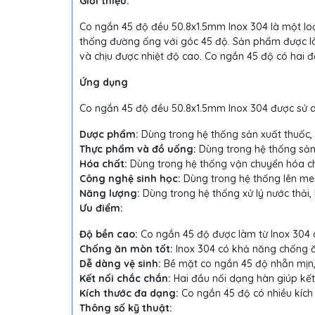
Giới thiệu:
Co ngắn 45 độ đều 50.8x1.5mm Inox 304 là một loạ
thống đường ống với góc 45 độ. Sản phẩm được là
và chịu được nhiệt độ cao. Co ngắn 45 độ có hai đ
Ứng dụng
Co ngắn 45 độ đều 50.8x1.5mm Inox 304 được sử d
Dược phẩm:
Dùng trong hệ thống sản xuất thuốc
Thực phẩm và đồ uống:
Dùng trong hệ thống sản x
Hóa chất:
Dùng trong hệ thống vận chuyển hóa c
Công nghệ sinh học:
Dùng trong hệ thống lên men,
Năng lượng:
Dùng trong hệ thống xử lý nước thải,
Ưu điểm:
Độ bền cao:
Co ngắn 45 độ được làm từ Inox 304 c
Chống ăn mòn tốt:
Inox 304 có khả năng chống ă
Dễ dàng vệ sinh:
Bề mặt co ngắn 45 độ nhẵn mịn, 
Kết nối chắc chắn:
Hai đầu nối dạng hàn giúp kết
Kích thước đa dạng:
Co ngắn 45 độ có nhiều kích 
Thông số kỹ thuật: