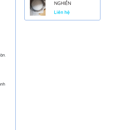
NGHIỀN
Liên hệ
àn.
ành