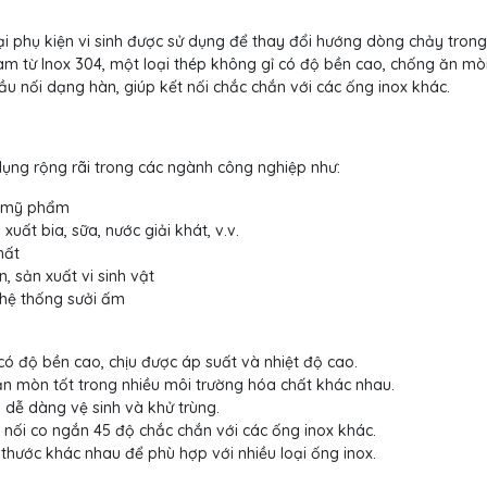
i phụ kiện vi sinh được sử dụng để thay đổi hướng dòng chảy trong
m từ Inox 304, một loại thép không gỉ có độ bền cao, chống ăn mò
ầu nối dạng hàn, giúp kết nối chắc chắn với các ống inox khác.
ụng rộng rãi trong các ngành công nghiệp như:
, mỹ phẩm
uất bia, sữa, nước giải khát, v.v.
hất
 sản xuất vi sinh vật
 hệ thống sưởi ấm
ó độ bền cao, chịu được áp suất và nhiệt độ cao.
n mòn tốt trong nhiều môi trường hóa chất khác nhau.
dễ dàng vệ sinh và khử trùng.
 nối co ngắn 45 độ chắc chắn với các ống inox khác.
thước khác nhau để phù hợp với nhiều loại ống inox.