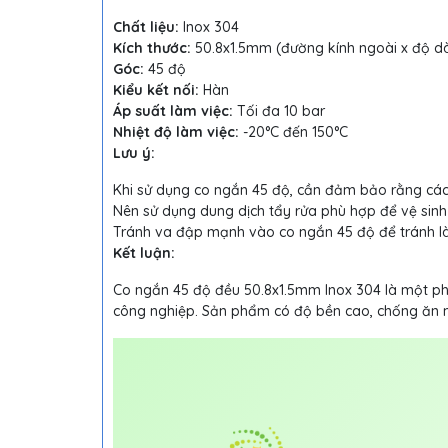
Chất liệu:
Inox 304
Kích thước:
50.8x1.5mm (đường kính ngoài x độ d
Góc:
45 độ
Kiểu kết nối:
Hàn
Áp suất làm việc:
Tối đa 10 bar
Nhiệt độ làm việc:
-20°C đến 150°C
Lưu ý:
Khi sử dụng co ngắn 45 độ, cần đảm bảo rằng các
Nên sử dụng dung dịch tẩy rửa phù hợp để vệ sinh
Tránh va đập mạnh vào co ngắn 45 độ để tránh 
Kết luận:
Co ngắn 45 độ đều 50.8x1.5mm Inox 304 là một phụ
công nghiệp. Sản phẩm có độ bền cao, chống ăn mò