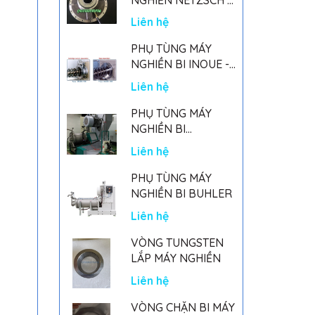
GERMANY
Liên hệ
PHỤ TÙNG MÁY
NGHIỀN BI INOUE -
PARTS FOR MHGII-
Liên hệ
50 MIGHTY MILL
MARK II
PHỤ TÙNG MÁY
NGHIỀN BI
NETSZCH
Liên hệ
PHỤ TÙNG MÁY
NGHIỀN BI BUHLER
Liên hệ
VÒNG TUNGSTEN
LẮP MÁY NGHIỀN
Liên hệ
VÒNG CHẶN BI MÁY