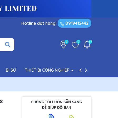
Hotline đặt hàng:
0919412442
8
0
67
BI SỨ
THIẾT BỊ CÔNG NGHIỆP
PHỤ TÙNG BƠM
x
CHÚNG TÔI LUÔN SẴN SÀNG
ĐỂ GIÚP ĐỠ BẠN