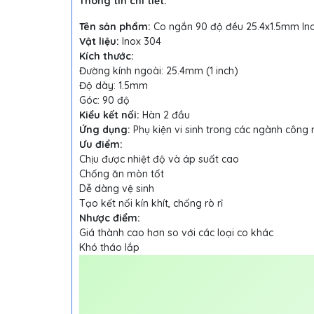
Thông tin chi tiết:
Tên sản phẩm:
Co ngắn 90 độ đều 25.4x1.5mm Ino
Vật liệu:
Inox 304
Kích thước:
Đường kính ngoài: 25.4mm (1 inch)
Độ dày: 1.5mm
Góc: 90 độ
Kiểu kết nối:
Hàn 2 đầu
Ứng dụng:
Phụ kiện vi sinh trong các ngành công 
Ưu điểm:
Chịu được nhiệt độ và áp suất cao
Chống ăn mòn tốt
Dễ dàng vệ sinh
Tạo kết nối kín khít, chống rò rỉ
Nhược điểm:
Giá thành cao hơn so với các loại co khác
Khó tháo lắp