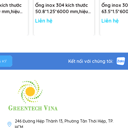
kích thước
Ống inox 304 kích thước
Ống inox 30
0 mm,hiệu
50.8*1.25*6000 mm,hiệu
63.5*1.5*60
CARTEN PIPE
CARTEN PIP
Liên hệ
Liên hệ
Kết nối với chúng tôi:
 KÝ
246 Đường Hiệp Thành 13, Phường Tân Thới Hiệp, TP.
HCM