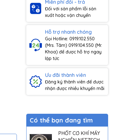
Miễn phí đổi - trả
Đối với sản phẩm lỗi sản
xuất hoặc vận chuyển
Hỗ trợ nhanh chóng
Gọi Hotline: 0919.102.550
(Mrs. Tâm) 0919.104.550 (Mr.
Khoa) để được hỗ trợ ngay
lập tức
Ưu đãi thành viên
Đăng ký thành viên để được
nhận được nhiều khuyến mãi
Có thể bạn đang tìm
PHỐT CƠ KHÍ MÁY
NGHIỀN NETZSCH -