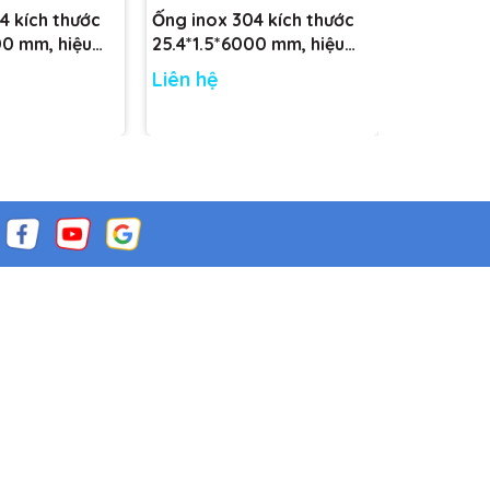
4 kích thước
Ống inox 304 kích thước
Ống inox 
00 mm, hiệu
25.4*1.5*6000 mm, hiệu
38.1*1.5*
E
CARTEN PIPE
CARTEN P
Liên hệ
Liên hệ