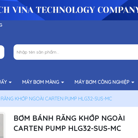
G
UẤY
MÁY BƠM MÀNG
MÁY BƠM CÔNG NGHIỆP
RĂNG KHỚP NGOÀI CARTEN PUMP HLG32-SUS-MC
BƠM BÁNH RĂNG KHỚP NGOÀI
CARTEN PUMP HLG32-SUS-MC