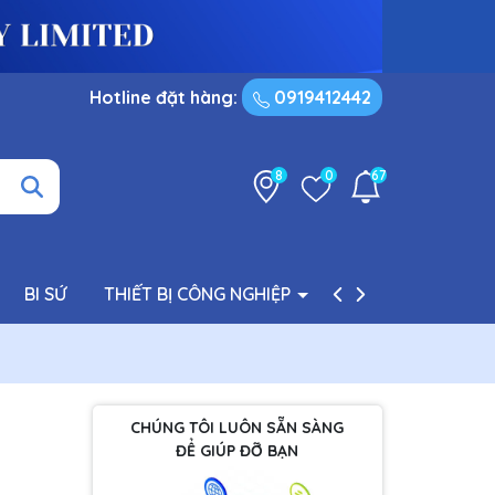
Hotline đặt hàng:
0919412442
8
0
67
BI SỨ
THIẾT BỊ CÔNG NGHIỆP
PHỤ TÙNG BƠM
CHÚNG TÔI LUÔN SẴN SÀNG
ĐỂ GIÚP ĐỠ BẠN