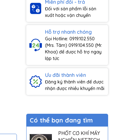
Miễn phí đổi - trả
Đối với sản phẩm lỗi sản
xuất hoặc vận chuyển
Hỗ trợ nhanh chóng
Gọi Hotline: 0919.102.550
(Mrs. Tâm) 0919.104.550 (Mr.
Khoa) để được hỗ trợ ngay
lập tức
Ưu đãi thành viên
Đăng ký thành viên để được
nhận được nhiều khuyến mãi
Có thể bạn đang tìm
PHỐT CƠ KHÍ MÁY
NGHIỀN NETZSCH -