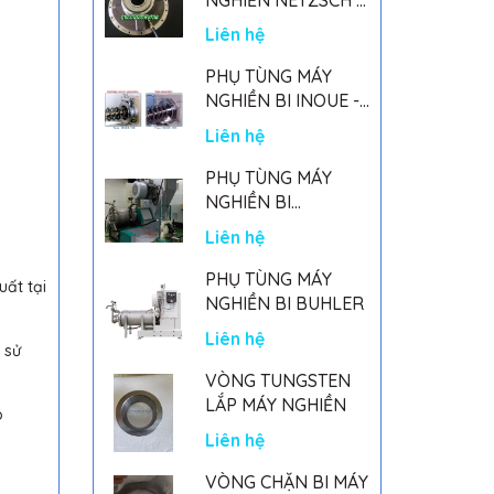
GERMANY
Liên hệ
PHỤ TÙNG MÁY
NGHIỀN BI INOUE -
PARTS FOR MHGII-
Liên hệ
50 MIGHTY MILL
MARK II
PHỤ TÙNG MÁY
NGHIỀN BI
NETSZCH
Liên hệ
PHỤ TÙNG MÁY
ất tại
NGHIỀN BI BUHLER
Liên hệ
 sử
VÒNG TUNGSTEN
LẮP MÁY NGHIỀN
o
Liên hệ
VÒNG CHẶN BI MÁY