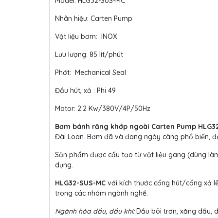
Model: HLG32-SUS-MC
Nhãn hiệu: Carten Pump
Vật liệu bơm: INOX
Lưu lượng: 85 lít/phút
Phớt: Mechanical Seal
Đầu hút, xả : Phi 49
Motor: 2.2 Kw/380V/4P/50Hz
Bơm bánh răng khớp ngoài Carten Pump HLG3
Đài Loan. Bơm đã và đang ngày càng phổ biến, đ
Sản phẩm được cấu tạo từ vật liệu gang (dùng làm 
dụng.
HLG32-SUS-MC
với kích thước cổng hút/cổng xả l
trong các nhóm ngành nghề:
Ngành hóa dầu, dầu khí:
Dầu bôi trơn, xăng dầu, d