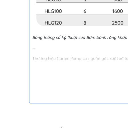
Bảng thông số kỹ thuật của Bơm bánh răng khớ
—
Thương hiệu
Carten Pump
có nguồn gốc xuất xứ từ
tranh, chất lượng bền, tuổi thọ cao đáp ứng được
Đầy đủ các loại giấy tờ CO, CQ
Giá cả hợp lý và tối ưu nhất cho Quý khách hàng
Đội ngũ kỹ sư chuyên nghiệp, sẵn sàng tư vấn và
Chính sách bảo hành – bảo trì – sửa chữa nhanh 