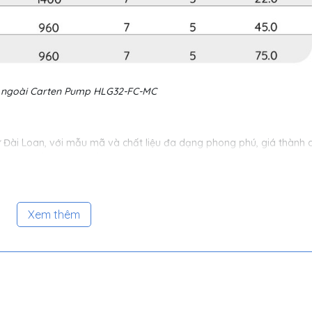
p ngoài Carten Pump HLG32-FC-MC
 Đài Loan, với mẫu mã và chất liệu đa dạng phong phú, giá thành 
 các yêu cầu trong nhiều nhóm ngành khác nhau.
 giải đáp các thắc mắc của khách hàng
Xem thêm
chóng