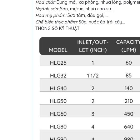
Hóa chất:
Dung môi, xà phòng, nhựa lỏng, polyme
Ngành sơn:
Sơn, mực in, nhựa cao su…
Hóa mỹ phẩm:
Sữa tắm, dầu gội, …
Chế biến thực phẩm:
Sữa, nước ép trái cây…
THÔNG SỐ KỸ THUẬT