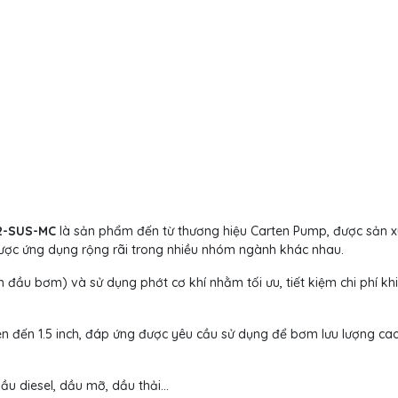
2-SUS-MC
là sản phẩm đến từ thương hiệu Carten Pump, được sản xu
ược ứng dụng rộng rãi trong nhiều nhóm ngành khác nhau.
đầu bơm) và sử dụng phớt cơ khí nhằm tối ưu, tiết kiệm chi phí khi
ên đến 1.5 inch, đáp ứng được yêu cầu sử dụng để bơm lưu lượng ca
ầu diesel, dầu mỡ, dầu thải…