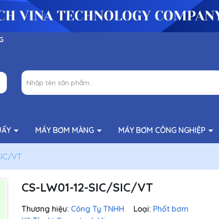
G
UẤY
MÁY BƠM MÀNG
MÁY BƠM CÔNG NGHIỆP
SIC/VT
CS-LW01-12-SIC/SIC/VT
Thương hiệu:
Công Ty TNHH
Loại:
Phốt bơm