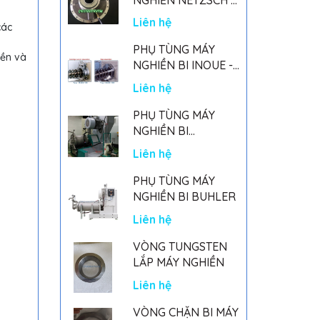
GERMANY
Liên hệ
các
PHỤ TÙNG MÁY
bền và
NGHIỀN BI INOUE -
PARTS FOR MHGII-
Liên hệ
50 MIGHTY MILL
MARK II
PHỤ TÙNG MÁY
NGHIỀN BI
NETSZCH
Liên hệ
PHỤ TÙNG MÁY
NGHIỀN BI BUHLER
Liên hệ
VÒNG TUNGSTEN
LẮP MÁY NGHIỀN
Liên hệ
VÒNG CHẶN BI MÁY