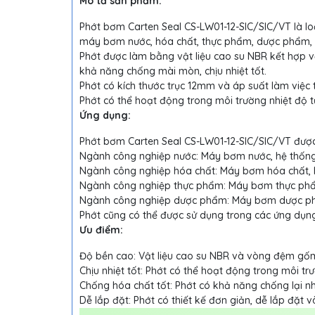
Mô tả sản phẩm:
Phớt bơm Carten Seal CS-LW01-12-SIC/SIC/VT là lo
máy bơm nước, hóa chất, thực phẩm, dược phẩm, 
Phớt được làm bằng vật liệu cao su NBR kết hợp v
khả năng chống mài mòn, chịu nhiệt tốt.
Phớt có kích thước trục 12mm và áp suất làm việc tố
Phớt có thể hoạt động trong môi trường nhiệt độ t
Ứng dụng:
Phớt bơm Carten Seal CS-LW01-12-SIC/SIC/VT được
Ngành công nghiệp nước: Máy bơm nước, hệ thống t
Ngành công nghiệp hóa chất: Máy bơm hóa chất, hệ
Ngành công nghiệp thực phẩm: Máy bơm thực phẩm, 
Ngành công nghiệp dược phẩm: Máy bơm dược phẩm
Phớt cũng có thể được sử dụng trong các ứng dụng
Ưu điểm:
Độ bền cao: Vật liệu cao su NBR và vòng đệm gốm
Chịu nhiệt tốt: Phớt có thể hoạt động trong môi tr
Chống hóa chất tốt: Phớt có khả năng chống lại nh
Dễ lắp đặt: Phớt có thiết kế đơn giản, dễ lắp đặt v