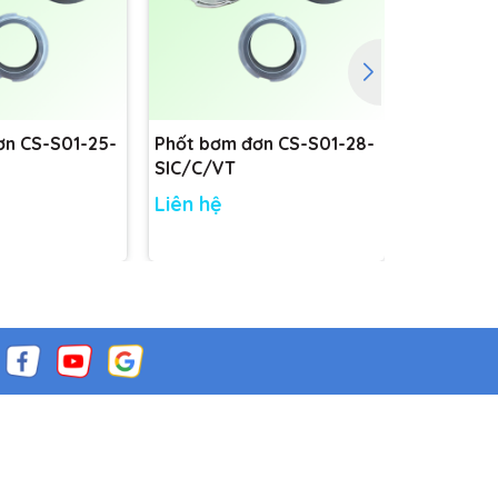
ơn CS-S01-25-
Phốt bơm đơn CS-S01-28-
Phốt bơm
SIC/C/VT
SIC/C/VT
Liên hệ
Liên hệ