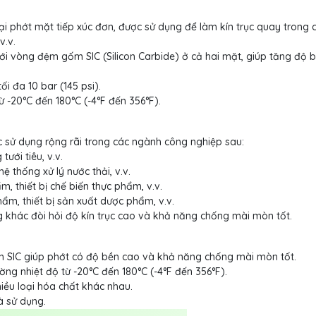
ại phớt mặt tiếp xúc đơn, được sử dụng để làm kín trục quay trong 
v.v.
ới vòng đệm gốm SIC (Silicon Carbide) ở cả hai mặt, giúp tăng độ 
i đa 10 bar (145 psi).
ừ -20°C đến 180°C (-4°F đến 356°F).
 sử dụng rộng rãi trong các ngành công nghiệp sau:
ưới tiêu, v.v.
 thống xử lý nước thải, v.v.
thiết bị chế biến thực phẩm, v.v.
, thiết bị sản xuất dược phẩm, v.v.
 khác đòi hỏi độ kín trục cao và khả năng chống mài mòn tốt.
 SIC giúp phớt có độ bền cao và khả năng chống mài mòn tốt.
ường nhiệt độ từ -20°C đến 180°C (-4°F đến 356°F).
iều loại hóa chất khác nhau.
à sử dụng.