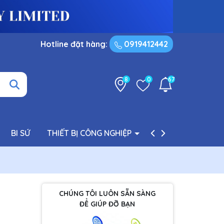
Hotline đặt hàng:
0919412442
8
0
67
BI SỨ
THIẾT BỊ CÔNG NGHIỆP
PHỤ TÙNG BƠM
CHÚNG TÔI LUÔN SẴN SÀNG
ĐỂ GIÚP ĐỠ BẠN