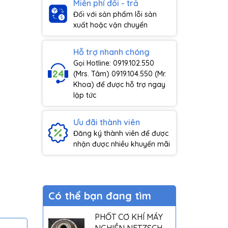
Miễn phí đổi - trả
Đối với sản phẩm lỗi sản
xuất hoặc vận chuyển
Hỗ trợ nhanh chóng
Gọi Hotline: 0919.102.550
(Mrs. Tâm) 0919.104.550 (Mr.
Khoa) để được hỗ trợ ngay
lập tức
Ưu đãi thành viên
Đăng ký thành viên để được
nhận được nhiều khuyến mãi
Có thể bạn đang tìm
PHỐT CƠ KHÍ MÁY
NGHIỀN NETZSCH -