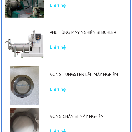
HL4124_FC là lựa chọn tối ưu cho nhiều hệ thống bơm bánh
Liên hệ
răng trong các ngành công nghiệp khác nhau.
PHỤ TÙNG MÁY NGHIỀN BI BUHLER
Liên hệ
VÒNG TUNGSTEN LẮP MÁY NGHIỀN
Liên hệ
VÒNG CHẶN BI MÁY NGHIỀN
Liên hệ