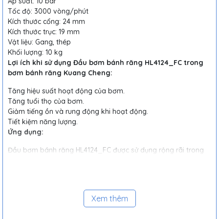
Áp suất: 10 bar
Tốc độ: 3000 vòng/phút
Kích thước cổng: 24 mm
Kích thước trục: 19 mm
Vật liệu: Gang, thép
Khối lượng: 10 kg
Lợi ích khi sử dụng Đầu bơm bánh răng HL4124_FC trong
bơm bánh răng Kuang Cheng:
Tăng hiệu suất hoạt động của bơm.
Tăng tuổi thọ của bơm.
Giảm tiếng ồn và rung động khi hoạt động.
Tiết kiệm năng lượng.
Ứng dụng:
Đầu bơm bánh răng HL4124_FC được sử dụng rộng rãi trong
nhiều ngành công nghiệp khác nhau, bao gồm:
Hệ thống thủy lực
Hệ thống bôi trơn
Xem thêm
Hệ thống làm mát
Ngành công nghiệp thực phẩm