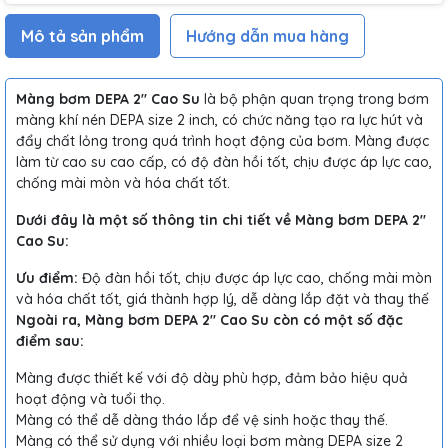
Mô tả sản phẩm
Hướng dẫn mua hàng
Màng bơm DEPA 2" Cao Su
là bộ phận quan trọng trong bơm
màng khí nén DEPA size 2 inch, có chức năng tạo ra lực hút và
đẩy chất lỏng trong quá trình hoạt động của bơm. Màng được
làm từ cao su cao cấp, có độ đàn hồi tốt, chịu được áp lực cao,
chống mài mòn và hóa chất tốt.
Dưới đây là một số thông tin chi tiết về Màng bơm DEPA 2"
Cao Su:
Ưu điểm:
Độ đàn hồi tốt, chịu được áp lực cao, chống mài mòn
và hóa chất tốt, giá thành hợp lý, dễ dàng lắp đặt và thay thế
Ngoài ra, Màng bơm DEPA 2" Cao Su còn có một số đặc
điểm sau:
Màng được thiết kế với độ dày phù hợp, đảm bảo hiệu quả
hoạt động và tuổi thọ.
Màng có thể dễ dàng tháo lắp để vệ sinh hoặc thay thế.
Màng có thể sử dụng với nhiều loại bơm màng DEPA size 2