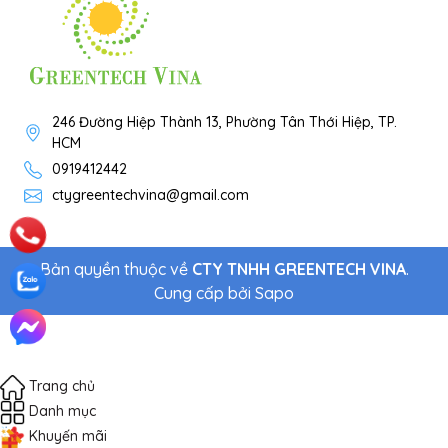
246 Đường Hiệp Thành 13, Phường Tân Thới Hiệp, TP.
HCM
0919412442
ctygreentechvina@gmail.com
Bản quyền thuộc về
CTY TNHH GREENTECH VINA
.
Cung cấp bởi
Sapo
Trang chủ
Danh mục
Khuyến mãi