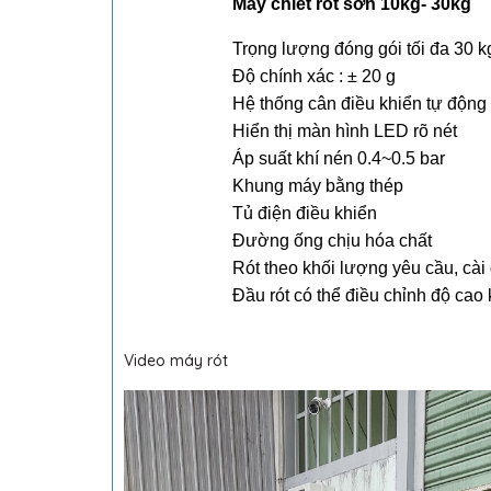
Máy chiết rót sơn 10kg- 30kg
Trọng lượng đóng gói tối đa 30 k
Độ chính xác : ± 20 g
Hệ thống cân điều khiển tự động
Hiển thị màn hình LED rõ nét
Áp suất khí nén 0.4~0.5 bar
Khung máy bằng thép
Tủ điện điều khiển
Đường ống chịu hóa chất
Rót theo khối lượng yêu cầu, cài 
Đầu rót có thể điều chỉnh độ cao
Video máy rót