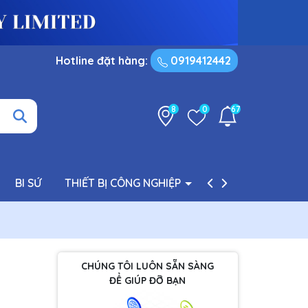
Hotline đặt hàng:
0919412442
8
0
67
BI SỨ
THIẾT BỊ CÔNG NGHIỆP
PHỤ TÙNG BƠM
CHÚNG TÔI LUÔN SẴN SÀNG
ĐỂ GIÚP ĐỠ BẠN