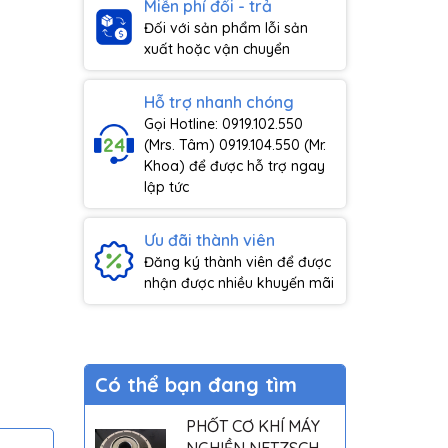
Miễn phí đổi - trả
Đối với sản phẩm lỗi sản
xuất hoặc vận chuyển
Hỗ trợ nhanh chóng
Gọi Hotline: 0919.102.550
(Mrs. Tâm) 0919.104.550 (Mr.
Khoa) để được hỗ trợ ngay
lập tức
Ưu đãi thành viên
Đăng ký thành viên để được
nhận được nhiều khuyến mãi
Có thể bạn đang tìm
PHỐT CƠ KHÍ MÁY
NGHIỀN NETZSCH -