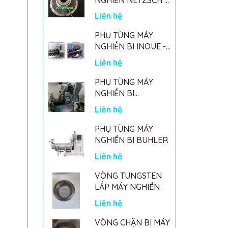
GERMANY
Liên hệ
PHỤ TÙNG MÁY
NGHIỀN BI INOUE -
PARTS FOR MHGII-
Liên hệ
50 MIGHTY MILL
MARK II
PHỤ TÙNG MÁY
NGHIỀN BI
NETSZCH
Liên hệ
PHỤ TÙNG MÁY
NGHIỀN BI BUHLER
Liên hệ
VÒNG TUNGSTEN
LẮP MÁY NGHIỀN
Liên hệ
VÒNG CHẶN BI MÁY