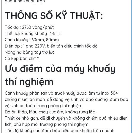
quá trình khuấy trộn.
THÔNG SỐ KỸ THUẬT:
Tốc độ : 2760 vòng/phút
Thể tích khuấy khuấy : 1-5 lít
Cánh khuấy : 60mm, 80mm
Điện áp : 1 pha 220V, biến tần điều chỉnh tốc độ
Nâng hạ bằng tay trợ lực
Có kẹp bồn chữ Y
Ưu điểm của máy khuấy
thí nghiệm
Cánh khuấy phân tán và trục khuấy được làm từ inox 304
chống rỉ sét, ăn mòn, dễ dàng vệ sinh và bảo dưỡng, đảm bảo
vệ sinh an toàn trong phòng thí nghiệm.
Độ ồn thấp, Máy chạy cực êm, không rung lắc.
Thiết kế nhỏ gọn, dễ di chuyển và không chiếm quá nhiều diện
tích, phù hợp môi trường phòng thí nghiệm
Tốc độ khuấy cao đảm bảo hiệu quả khuấy trộn nhanh