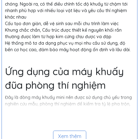
chóng. Ngoài ra, có thể điều chỉnh tốc độ khuấy từ chậm tới
nhanh phù hợp với nhiều loại vật liệu và yêu cầu thí nghiệm
khác nhau
Cấu tạo đơn giản, dễ vệ sinh sau mỗi chu trình làm việc
Khung chắc chắn, Cấu trúc được thiết kế nguyên khối rắn
thường được làm từ hợp kim cứng chịu được va đập
Hệ thống mô tơ đa dạng phục vụ mọi nhu cầu sử dụng, độ
bền cơ học cao, đảm bảo máy hoạt động ổn định và lâu dài.
Ứng dụng của máy khuấy
đũa phòng thí nghiệm
Đây là dòng máy khuấy mini nên được sử dụng chủ yếu trong
nghiên cứu mẫu, phòng thí nghiệm để kiểm tra tỷ lệ pha trộn,
độ mịn đồng nhất hoặc độ nhất quán của màu sắc….. Ngoài ra
máy còn được sử dụng trong tất cả các ngành công nghiệp
như
Công nghiệp sơn, mực in, thuốc trừ sâu, phân bón…
Xem thêm