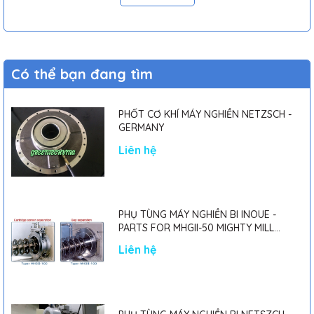
Dược phẩm: pha trộn các thành phần để sản xuất thuốc
Hóa mỹ phẩm
Thực phẩm và đồ uống
Hóa chất
Nghiên cứu khoa học…
Có thể bạn đang tìm
PHỐT CƠ KHÍ MÁY NGHIỀN NETZSCH -
GERMANY
Liên hệ
PHỤ TÙNG MÁY NGHIỀN BI INOUE -
PARTS FOR MHGII-50 MIGHTY MILL
MARK II
Liên hệ