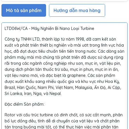
Mô tả sản phẩm
Hướng dẫn mua hàng
LTD06W/CA - Máy Nghiền Bi Nano Loại Turbine
Công ty TNHH LTD, thành lập từ năm 1998, đã cam kết sản
xuất và phát triển thiết bị nghiền và mài ướt trong lĩnh vực hóa
học, đã đạt được tiêu chuẩn tiên tiến trong nước. Các dòng sản
phẩm máy mài mà chúng tôi phát triển đã được sử dụng rộng
rãi trong các ngành công nghiệp như sơn, mực in, vật liệu pin,
dung dịch phân tán thuốc trừ sâu, mực in phun, mực in in ấn,
vật liệu nano mới, và đặc biệt là graphene. Các sản phẩm
được xuất khẩu sang nhiều quốc gia và khu vực như Hoa Kỳ,
Brazil, Hàn Quốc, Nam Phi, Việt Nam, Malaysia, Ấn Độ, Ai Cập,
Sri Lanka, Iran, Nga, và Nepal.
Đặc điểm Sản phẩm:
Rotor với cấu trúc turbine có đinh chốt, có sức cắt mạnh, phân
bố lực đồng đều, tính dễ di chuyển của vật liệu và chất phân
tán trong buồng mài tốt, có thể thực hiện việc mài phân tán