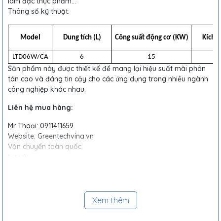
làm đặc thực phẩm...
Thông số kỹ thuật:
Model
Dung tích (L)
Công suất động cơ (KW)
Kích 
LTD06W/CA
6
15
Sản phẩm này được thiết kế để mang lại hiệu suất mài phân
tán cao và đáng tin cậy cho các ứng dụng trong nhiều ngành
công nghiệp khác nhau.
Liên hệ mua hàng:
Mr Thoại: 0911411659
Website: Greentechvina.vn
Vận chuyển toàn quốc
Lưu ý:
Thông tin trên chỉ mang tính chất tham khảo. Vui lòng liên hệ
trực tiếp với nhà cung cấp để được tư vấn chi tiết về sản phẩm
và giá cả.
Xem thêm
Ngoài ra, Máy nghiền bi LTD3045WL còn có những ưu điểm
khác: