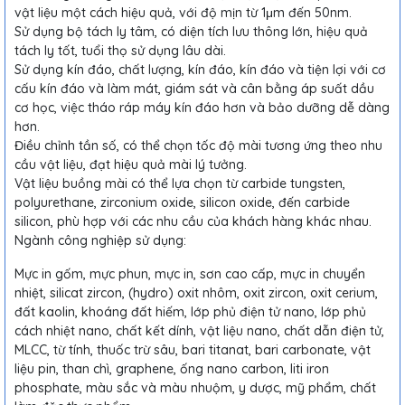
vật liệu một cách hiệu quả, với độ mịn từ 1μm đến 50nm.
Sử dụng bộ tách ly tâm, có diện tích lưu thông lớn, hiệu quả
tách ly tốt, tuổi thọ sử dụng lâu dài.
Sử dụng kín đáo, chất lượng, kín đáo, kín đáo và tiện lợi với cơ
cấu kín đáo và làm mát, giám sát và cân bằng áp suất dầu
cơ học, việc tháo ráp máy kín đáo hơn và bảo dưỡng dễ dàng
hơn.
Điều chỉnh tần số, có thể chọn tốc độ mài tương ứng theo nhu
cầu vật liệu, đạt hiệu quả mài lý tưởng.
Vật liệu buồng mài có thể lựa chọn từ carbide tungsten,
polyurethane, zirconium oxide, silicon oxide, đến carbide
silicon, phù hợp với các nhu cầu của khách hàng khác nhau.
Ngành công nghiệp sử dụng:
Mực in gốm, mực phun, mực in, sơn cao cấp, mực in chuyển
nhiệt, silicat zircon, (hydro) oxit nhôm, oxit zircon, oxit cerium,
đất kaolin, khoáng đất hiếm, lớp phủ điện tử nano, lớp phủ
cách nhiệt nano, chất kết dính, vật liệu nano, chất dẫn điện tử,
MLCC, từ tính, thuốc trừ sâu, bari titanat, bari carbonate, vật
liệu pin, than chì, graphene, ống nano carbon, liti iron
phosphate, màu sắc và màu nhuộm, y dược, mỹ phẩm, chất