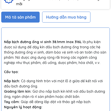
mãi
Mô tả sản phẩm
Hướng dẫn mua hàng
Nắp bịch đường ống vi sinh 38.1mm Inox 316L
là phụ kiện
được sử dụng để đậy kín đầu bịch đường ống trong các hệ
thống đường ống vi sinh, đảm bảo vệ sinh và an toàn cho sản
phẩm. Nó được ứng dụng rộng rãi trong các ngành công
nghiệp như thực phẩm, đồ uống, dược phẩm, hóa chất, v.v.
Cấu tạo:
Nắp bịch:
Có dạng hình tròn với một lỗ ở giữa để kết nối với
đầu bịch đường ống.
Gioăng làm kín:
Giữ cho nắp bịch kín khít với đầu bịch đường
ống, ngăn chặn rò rỉ sản phẩm hoặc chất bẩn.
Tay cầm:
Giúp dễ dàng lắp đặt và tháo gỡ nắp bịch.
Nguyên lý hoạt động: