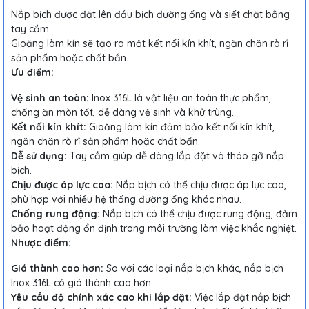
Nắp bịch được đặt lên đầu bịch đường ống và siết chặt bằng
tay cầm.
Gioăng làm kín sẽ tạo ra một kết nối kín khít, ngăn chặn rò rỉ
sản phẩm hoặc chất bẩn.
Ưu điểm:
Vệ sinh an toàn:
Inox 316L là vật liệu an toàn thực phẩm,
chống ăn mòn tốt, dễ dàng vệ sinh và khử trùng.
Kết nối kín khít:
Gioăng làm kín đảm bảo kết nối kín khít,
ngăn chặn rò rỉ sản phẩm hoặc chất bẩn.
Dễ sử dụng:
Tay cầm giúp dễ dàng lắp đặt và tháo gỡ nắp
bịch.
Chịu được áp lực cao:
Nắp bịch có thể chịu được áp lực cao,
phù hợp với nhiều hệ thống đường ống khác nhau.
Chống rung động:
Nắp bịch có thể chịu được rung động, đảm
bảo hoạt động ổn định trong môi trường làm việc khắc nghiệt.
Nhược điểm:
Giá thành cao hơn:
So với các loại nắp bịch khác, nắp bịch
Inox 316L có giá thành cao hơn.
Yêu cầu độ chính xác cao khi lắp đặt:
Việc lắp đặt nắp bịch