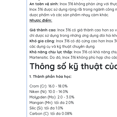
An toàn vệ sinh:
Inox 316 không phản ứng với thự
Inox 316 được sử dụng rộng rãi trong ngành công
dược phẩm và các sản phẩm nhạy cảm khác.
Nhược điểm:
Giá thành cao:
Inox 316 có giá thành cao hơn so 
chỉ được sử dụng trong những ứng dụng đòi hỏi k
Khó gia công:
Inox 316 có độ cứng cao hơn Inox 30
các dụng cụ và kỹ thuật chuyên dụng.
Khả năng chịu lực thấp:
Inox 316 có khả năng chịu
Martensitic. Do đó, Inox 316 không phù hợp cho cá
Thông số kỹ thuật củ
1. Thành phần hóa học:
Crom (Cr): 16.0 - 18.0%
Niken (Ni): 10.0 - 14.0%
Molypden (Mo): 2.0 - 3.0%
Mangan (Mn): tối đa 2.0%
Silic (Si): tối đa 1.0%
Carbon (C): tối đa 0.08%