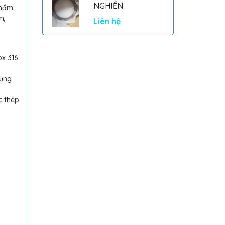
NGHIỀN
phẩm.
m,
Liên hệ
ox 316
dụng
c thép