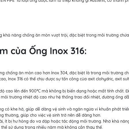
EN PIPE là loại ống được làm từ thép không gỉ Austenit, có thành p
ng khả năng chống ăn mòn vượt trội, đặc biệt trong môi trường chứa
m của Ống Inox 316:
ng chống ăn mòn cao hơn Inox 304, đặc biệt là trong môi trường c
, Inox 316 có thể chịu được sự tấn công của axit clohydric, axit sulf
t độ cao lên đến 900°C mà không bị biến dạng hoặc mất tính chất. Đ
 môi trường nhiệt độ cao như hệ thống trao đổi nhiệt, đường ống dẫ
g có khe hở, giúp dễ dàng vệ sinh và ngăn ngừa vi khuẩn phát triển
g thường, giúp cho việc vệ sinh trở nên dễ dàng hơn.
dài, ít bị hư hỏng do va đập hoặc tác động môi trường. Nhờ khả năn
có thể sử dụng trong nhiều năm mà không cần thay thế.