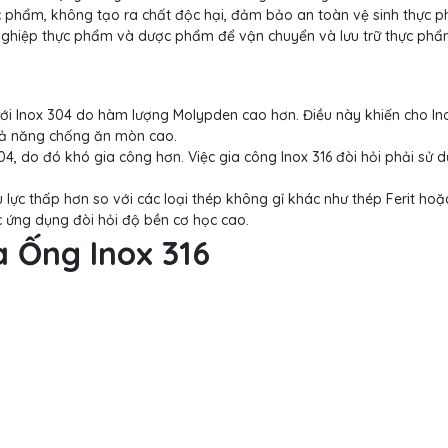
c phẩm, không tạo ra chất độc hại, đảm bảo an toàn vệ sinh thực 
 nghiệp thực phẩm và dược phẩm để vận chuyển và lưu trữ thực phẩ
với Inox 304 do hàm lượng Molypden cao hơn. Điều này khiến cho In
hả năng chống ăn mòn cao.
4, do đó khó gia công hơn. Việc gia công Inox 316 đòi hỏi phải sử 
 lực thấp hơn so với các loại thép không gỉ khác như thép Ferit hoặ
c ứng dụng đòi hỏi độ bền cơ học cao.
a Ống Inox 316