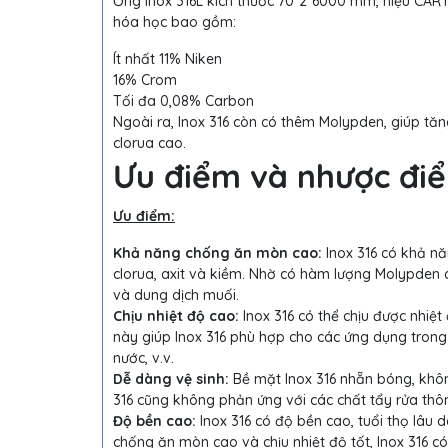
Ống inox 316L kích thước 70*2*6000 mm, hiệu CART
hóa học bao gồm:
Ít nhất 11% Niken
16% Crom
Tối đa 0,08% Carbon
Ngoài ra, Inox 316 còn có thêm Molypden, giúp tă
clorua cao.
Ưu điểm và nhược điể
Ưu điểm:
Khả năng chống ăn mòn cao:
Inox 316 có khả nă
clorua, axit và kiềm. Nhờ có hàm lượng Molypden cao
và dung dịch muối.
Chịu nhiệt độ cao:
Inox 316 có thể chịu được nhiệ
này giúp Inox 316 phù hợp cho các ứng dụng trong
nước, v.v.
Dễ dàng vệ sinh:
Bề mặt Inox 316 nhẵn bóng, khôn
316 cũng không phản ứng với các chất tẩy rửa thôn
Độ bền cao:
Inox 316 có độ bền cao, tuổi thọ lâu 
chống ăn mòn cao và chịu nhiệt độ tốt, Inox 316 