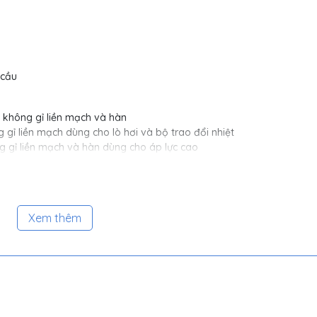
 cầu
 không gỉ liền mạch và hàn
ỉ liền mạch dùng cho lò hơi và bộ trao đổi nhiệt
 gỉ liền mạch và hàn dùng cho áp lực cao
g gỉ
Xem thêm
ối, clo