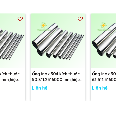
đến cho khách hàng những sản phẩm máy nghiền, bơm màng, phụ k
, chúng tôi còn có dịch vụ sữa chữa và bảo hành bơm màng tận nơi t
kích thước
Ống inox 304 kích thước
Ống inox 30
0 mm,hiệu
50.8*1.25*6000 mm,hiệu
63.5*1.5*60
CARTEN PIPE
CARTEN PIP
Liên hệ
Liên hệ