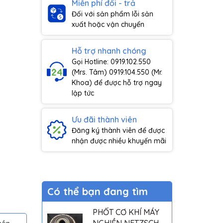
Miễn phí đổi - trả
Đối với sản phẩm lỗi sản
xuất hoặc vận chuyển
Hỗ trợ nhanh chóng
Gọi Hotline: 0919.102.550
(Mrs. Tâm) 0919.104.550 (Mr.
Khoa) để được hỗ trợ ngay
lập tức
Ưu đãi thành viên
Đăng ký thành viên để được
nhận được nhiều khuyến mãi
Có thể bạn đang tìm
PHỐT CƠ KHÍ MÁY
NGHIỀN NETZSCH -