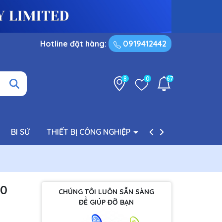
Hotline đặt hàng:
0919412442
8
0
67
BI SỨ
THIẾT BỊ CÔNG NGHIỆP
PHỤ TÙNG BƠM
00
CHÚNG TÔI LUÔN SẴN SÀNG
ĐỂ GIÚP ĐỠ BẠN