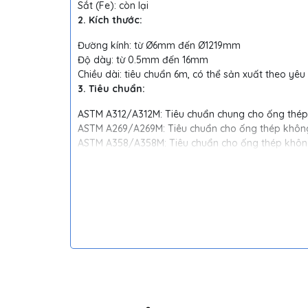
Sắt (Fe): còn lại
2. Kích thước:
Đường kính: từ Ø6mm đến Ø1219mm
Độ dày: từ 0.5mm đến 16mm
Chiều dài: tiêu chuẩn 6m, có thể sản xuất theo yêu
3. Tiêu chuẩn:
ASTM A312/A312M: Tiêu chuẩn chung cho ống thép
ASTM A269/A269M: Tiêu chuẩn cho ống thép không g
ASTM A358/A358M: Tiêu chuẩn cho ống thép không
JIS G3401: Tiêu chuẩn Nhật Bản cho ống thép khôn
DIN 17751: Tiêu chuẩn Đức cho ống thép không gỉ
4. Tính chất cơ lý:
Độ bền kéo: 515 MPa (min)
Suất suất chảy: 240 MPa (min)
Độ dãn dài sau khi đứt: 40% (min)
Độ cứng Brinell: 135 HB (max)
5. Khả năng chống ăn mòn:
Chống ăn mòn cao trong môi trường axit, kiềm, mu