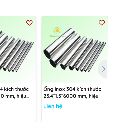
iện vi
heo
4 kích thước
Ống inox 304 kích thước
Ống inox 
00 mm, hiệu
25.4*1.5*6000 mm, hiệu
38.1*1.5*
E
CARTEN PIPE
CARTEN P
Liên hệ
Liên hệ