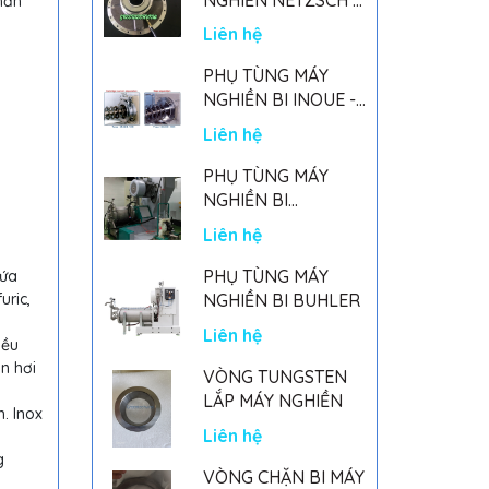
hần
GERMANY
Liên hệ
PHỤ TÙNG MÁY
NGHIỀN BI INOUE -
PARTS FOR MHGII-
Liên hệ
50 MIGHTY MILL
MARK II
PHỤ TÙNG MÁY
NGHIỀN BI
NETSZCH
Liên hệ
PHỤ TÙNG MÁY
hứa
uric,
NGHIỀN BI BUHLER
Liên hệ
iều
n hơi
VÒNG TUNGSTEN
LẮP MÁY NGHIỀN
. Inox
Liên hệ
g
VÒNG CHẶN BI MÁY