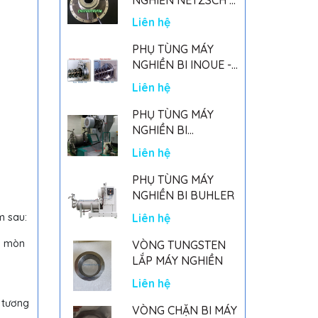
GERMANY
Liên hệ
PHỤ TÙNG MÁY
NGHIỀN BI INOUE -
PARTS FOR MHGII-
Liên hệ
50 MIGHTY MILL
MARK II
PHỤ TÙNG MÁY
NGHIỀN BI
NETSZCH
Liên hệ
PHỤ TÙNG MÁY
NGHIỀN BI BUHLER
m sau:
Liên hệ
i mòn
VÒNG TUNGSTEN
LẮP MÁY NGHIỀN
Liên hệ
 tương
VÒNG CHẶN BI MÁY