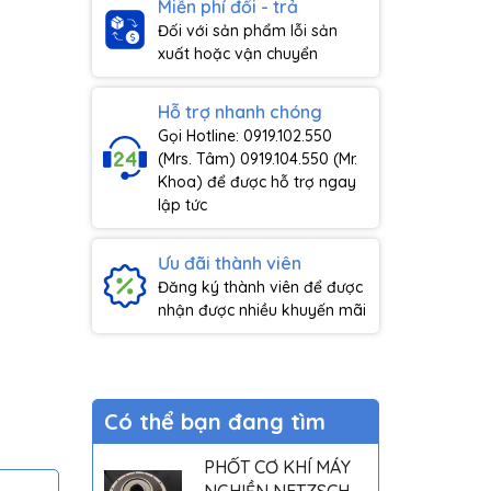
Miễn phí đổi - trả
Đối với sản phẩm lỗi sản
xuất hoặc vận chuyển
Hỗ trợ nhanh chóng
Gọi Hotline: 0919.102.550
(Mrs. Tâm) 0919.104.550 (Mr.
Khoa) để được hỗ trợ ngay
lập tức
Ưu đãi thành viên
Đăng ký thành viên để được
nhận được nhiều khuyến mãi
Có thể bạn đang tìm
PHỐT CƠ KHÍ MÁY
NGHIỀN NETZSCH -