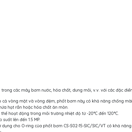
trong các máy bơm nước, hóa chất, dung môi, v.v. với các đặc điể
cho cả vòng mặt và vòng đệm, phốt bơm này có khả năng chống mà
chứa hạt rắn hoặc hóa chất ăn mòn.
thể hoạt động trong môi trường nhiệt độ từ -20°C đến 120°C.
 suất lên đến 1.5 MP.
ử dụng cho O-ring của phốt bơm CS-S02-15-SIC/SIC/VT có khả năng
u.