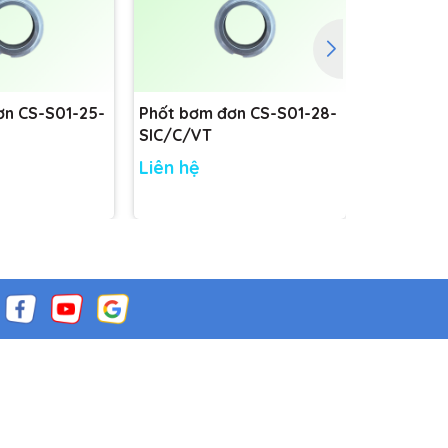
ơn CS-S01-25-
Phốt bơm đơn CS-S01-28-
Phốt bơm
SIC/C/VT
SIC/C/VT
Liên hệ
Liên hệ