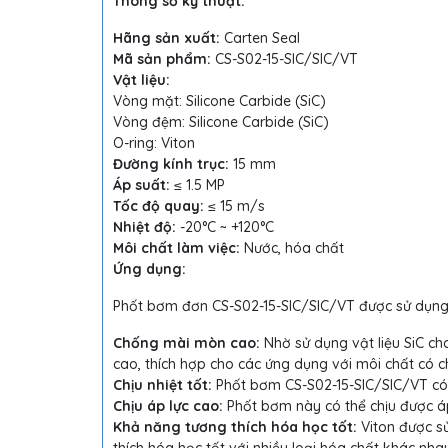
Thông số kỹ thuật:
Hãng sản xuất:
Carten Seal
Mã sản phẩm:
CS-S02-15-SIC/SIC/VT
Vật liệu:
Vòng mặt: Silicone Carbide (SiC)
Vòng đệm: Silicone Carbide (SiC)
O-ring: Viton
Đường kính trục:
15 mm
Áp suất:
≤ 1.5 MP
Tốc độ quay:
≤ 15 m/s
Nhiệt độ:
-20°C ~ +120°C
Môi chất làm việc:
Nước, hóa chất
Ứng dụng:
Phốt bơm đơn CS-S02-15-SIC/SIC/VT được sử dụng 
Chống mài mòn cao:
Nhờ sử dụng vật liệu SiC 
cao, thích hợp cho các ứng dụng với môi chất có 
Chịu nhiệt tốt:
Phốt bơm CS-S02-15-SIC/SIC/VT có 
Chịu áp lực cao:
Phốt bơm này có thể chịu được áp
Khả năng tương thích hóa học tốt:
Viton được s
thích hóa học tốt với nhiều loại hóa chất khác nha