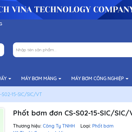
G
UẤY
MÁY BƠM MÀNG
MÁY BƠM CÔNG NGHIỆP
-S02-15-SIC/SIC/VT
Phốt bơm đơn CS-S02-15-SIC/SIC/
Thương hiệu:
Công Ty TNHH
Loại:
Phốt bơm