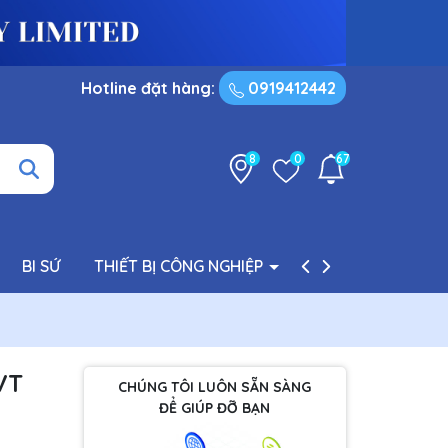
Hotline đặt hàng:
0919412442
8
0
67
BI SỨ
THIẾT BỊ CÔNG NGHIỆP
PHỤ TÙNG BƠM
VT
CHÚNG TÔI LUÔN SẴN SÀNG
ĐỂ GIÚP ĐỠ BẠN