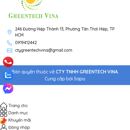
246 Đường Hiệp Thành 13, Phường Tân Thới Hiệp, TP.
HCM
0919412442
ctygreentechvina@gmail.com
Bản quyền thuộc về
CTY TNHH GREENTECH VINA
.
Cung cấp bởi
Sapo
Trang chủ
Danh mục
Khuyến mãi
Đăng nhập