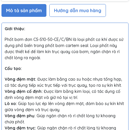
Mô tả sản phẩm
Hướng dẫn mua hàng
Giới thiệu:
Phốt bơm đơn CS-S10-50-CE/C/BN là loại phốt cơ khí được sử
dụng phổ biến trong phốt bơm cartem seal. Loại phốt này
được thiết kế để làm kín trục quay của bơm, ngăn chặn rò rỉ
chất lỏng ra ngoài.
Cấu tạo:
Vòng đệm mặt:
Được làm bằng cao su hoặc nhựa tổng hợp,
có tác dụng tiếp xúc trực tiếp với trục quay, tạo ra sự kín khít.
Vòng đệm cố định:
Được làm bằng kim loại, có tác dụng cố
định vòng đệm mặt và giữ nó tại vị trí.
Lò xo:
Giúp tạo lực ép lên vòng đệm mặt, đảm bảo sự kín khít
giữa vòng đệm và trục quay.
Vòng đệm phụ:
Giúp ngăn chặn rò rỉ chất lỏng từ khoang
chứa phốt.
Vòng đệm trục:
Giúp ngăn chặn rò rỉ chất lỏng từ khoang