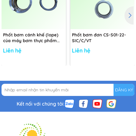
Phốt bơm cánh khế (lope)
Phốt bơm đơn CS-S01-22-
của máy bơm thực phẩm
SIC/C/VT
Nakakin - Đường kính trục:
Liên hệ
Liên hệ
48mm
ĐĂNG KÝ
Kết nối với chúng tôi: