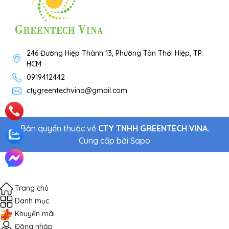
246 Đường Hiệp Thành 13, Phường Tân Thới Hiệp, TP.
HCM
0919412442
ctygreentechvina@gmail.com
Bản quyền thuộc về
CTY TNHH GREENTECH VINA
.
Cung cấp bởi
Sapo
Trang chủ
Danh mục
Khuyến mãi
Đăng nhập