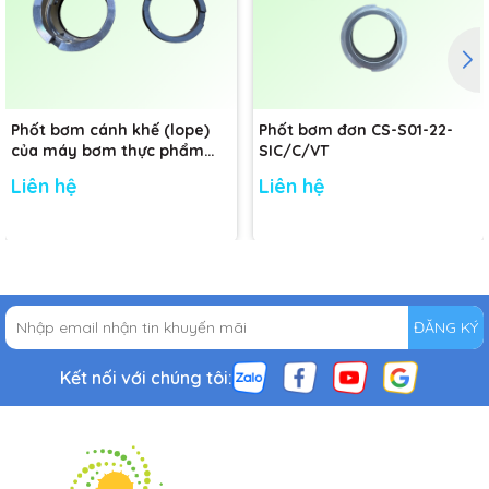
Phốt bơm cánh khế (lope)
Phốt bơm đơn CS-S01-22-
của máy bơm thực phẩm
SIC/C/VT
Nakakin - Đường kính trục:
Liên hệ
Liên hệ
48mm
ĐĂNG KÝ
Kết nối với chúng tôi: