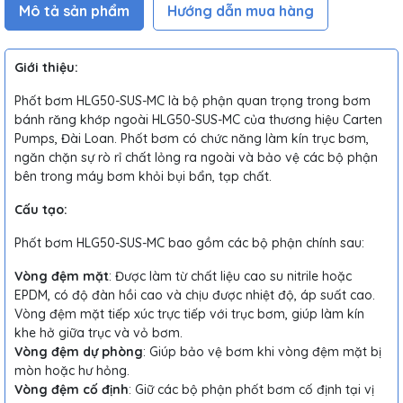
Mô tả sản phẩm
Hướng dẫn mua hàng
Giới thiệu:
Phốt bơm HLG50-SUS-MC là bộ phận quan trọng trong bơm
bánh răng khớp ngoài HLG50-SUS-MC của thương hiệu Carten
Pumps, Đài Loan. Phốt bơm có chức năng làm kín trục bơm,
ngăn chặn sự rò rỉ chất lỏng ra ngoài và bảo vệ các bộ phận
bên trong máy bơm khỏi bụi bẩn, tạp chất.
Cấu tạo:
Phốt bơm HLG50-SUS-MC bao gồm các bộ phận chính sau:
Vòng đệm mặt
: Được làm từ chất liệu cao su nitrile hoặc
EPDM, có độ đàn hồi cao và chịu được nhiệt độ, áp suất cao.
Vòng đệm mặt tiếp xúc trực tiếp với trục bơm, giúp làm kín
khe hở giữa trục và vỏ bơm.
Vòng đệm dự phòng
: Giúp bảo vệ bơm khi vòng đệm mặt bị
mòn hoặc hư hỏng.
Vòng đệm cố định
: Giữ các bộ phận phốt bơm cố định tại vị