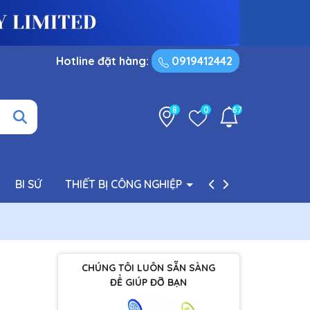
Hotline đặt hàng:
0919412442
8
0
67
BI SỨ
THIẾT BỊ CÔNG NGHIỆP
PHỤ TÙNG BƠM
CHÚNG TÔI LUÔN SẴN SÀNG
ĐỂ GIÚP ĐỠ BẠN