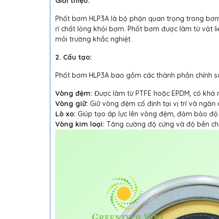
Giới thiệu:
Phốt bơm HLP3A là bộ phận quan trọng trong bơm 
rỉ chất lỏng khỏi bơm. Phốt bơm được làm từ vật 
môi trường khắc nghiệt.
2. Cấu tạo:
Phốt bơm HLP3A bao gồm các thành phần chính s
Vòng đệm:
Được làm từ PTFE hoặc EPDM, có khả 
Vòng giữ:
Giữ vòng đệm cố định tại vị trí và ngăn c
Lò xo:
Giúp tạo áp lực lên vòng đệm, đảm bảo độ k
Vòng kim loại:
Tăng cường độ cứng và độ bền ch