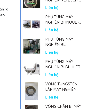
GERMANY
Liên hệ
ặn rò
rong
PHỤ TÙNG MÁY
NGHIỀN BI INOUE -
PARTS FOR MHGII-
Liên hệ
50 MIGHTY MILL
MARK II
PHỤ TÙNG MÁY
NGHIỀN BI
NETSZCH
Liên hệ
PHỤ TÙNG MÁY
NGHIỀN BI BUHLER
Liên hệ
VÒNG TUNGSTEN
LẮP MÁY NGHIỀN
Liên hệ
VÒNG CHẶN BI MÁY