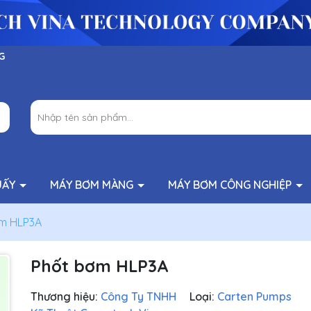
G
UẤY
MÁY BƠM MÀNG
MÁY BƠM CÔNG NGHIỆP
m HLP3A
Phốt bơm HLP3A
Thương hiệu:
Công Ty TNHH
Loại:
Carten Pumps