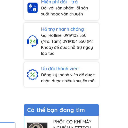
Miễn phí đổi - trả
Đối với sản phẩm lỗi sản
xuất hoặc vận chuyển
Hỗ trợ nhanh chóng
Gọi Hotline: 0919.102.550
(Mrs. Tâm) 0919.104.550 (Mr.
Khoa) để được hỗ trợ ngay
lập tức
Ưu đãi thành viên
Đăng ký thành viên để được
nhận được nhiều khuyến mãi
Có thể bạn đang tìm
PHỐT CƠ KHÍ MÁY
NGHIỀN NETZSCH -