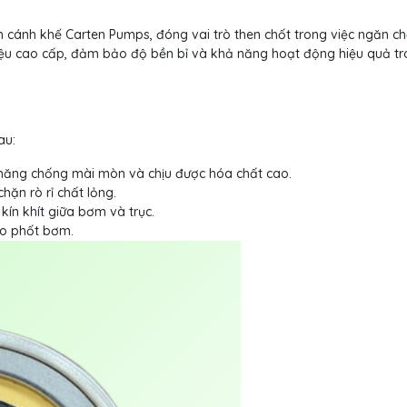
cánh khế Carten Pumps, đóng vai trò then chốt trong việc ngăn ch
liệu cao cấp, đảm bảo độ bền bỉ và khả năng hoạt động hiệu quả t
au:
năng chống mài mòn và chịu được hóa chất cao.
hặn rò rỉ chất lỏng.
ín khít giữa bơm và trục.
o phốt bơm.