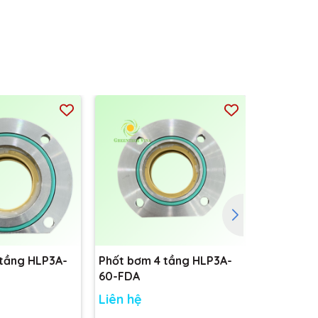
 tầng HLP3A-
Phốt bơm 4 tầng HLP3A-
Bộ đầu ró
60-FDA
Liên hệ
Liên hệ