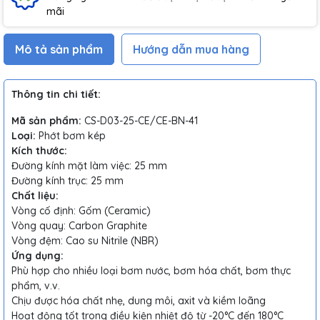
mãi
Mô tả sản phẩm
Hướng dẫn mua hàng
Thông tin chi tiết:
Mã sản phẩm:
CS-D03-25-CE/CE-BN-41
Loại:
Phớt bơm kép
Kích thước:
Đường kính mặt làm việc: 25 mm
Đường kính trục: 25 mm
Chất liệu:
Vòng cố định: Gốm (Ceramic)
Vòng quay: Carbon Graphite
Vòng đệm: Cao su Nitrile (NBR)
Ứng dụng:
Phù hợp cho nhiều loại bơm nước, bơm hóa chất, bơm thực
phẩm, v.v.
Chịu được hóa chất nhẹ, dung môi, axit và kiềm loãng
Hoạt động tốt trong điều kiện nhiệt độ từ -20°C đến 180°C