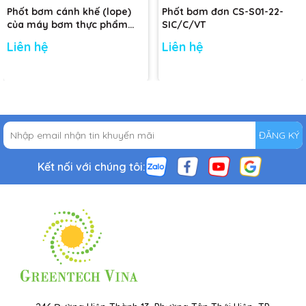
Phốt bơm cánh khế (lope)
Phốt bơm đơn CS-S01-22-
của máy bơm thực phẩm
SIC/C/VT
Nakakin - Đường kính trục:
Liên hệ
Liên hệ
48mm
ĐĂNG KÝ
Kết nối với chúng tôi: