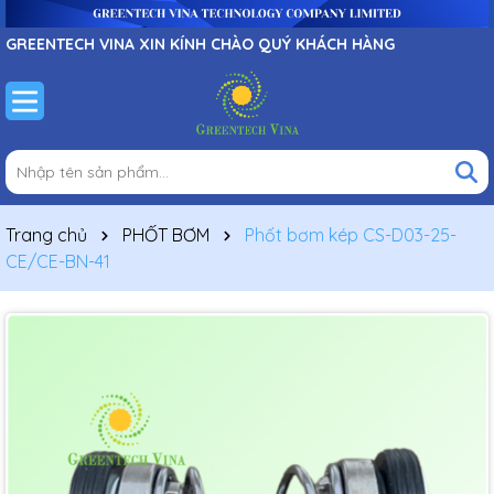
GREENTECH VINA XIN KÍNH CHÀO QUÝ KHÁCH HÀNG
Trang chủ
PHỐT BƠM
Phốt bơm kép CS-D03-25-
CE/CE-BN-41