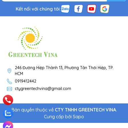
Kết nối với chúng tôi:
246 Đường Hiệp Thành 13, Phường Tân Thới Hiệp, TP.
HCM
0919412442
ctygreentechvina@gmail.com
Bản quyền thuộc về
CTY TNHH GREENTECH VINA
.
Cung cấp bởi
Sapo