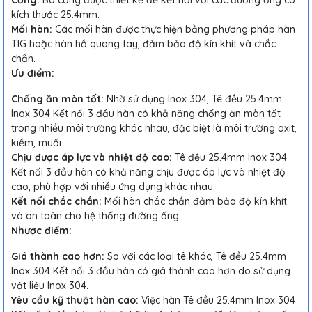
Cổng:
Ba cổng được thiết kế để kết nối với các đường ống có
kích thước 25.4mm.
Mối hàn:
Các mối hàn được thực hiện bằng phương pháp hàn
TIG hoặc hàn hồ quang tay, đảm bảo độ kín khít và chắc
chắn.
Ưu điểm:
Chống ăn mòn tốt:
Nhờ sử dụng Inox 304, Tê đều 25.4mm
Inox 304 Kết nối 3 đầu hàn có khả năng chống ăn mòn tốt
trong nhiều môi trường khác nhau, đặc biệt là môi trường axit,
kiềm, muối.
Chịu được áp lực và nhiệt độ cao:
Tê đều 25.4mm Inox 304
Kết nối 3 đầu hàn có khả năng chịu được áp lực và nhiệt độ
cao, phù hợp với nhiều ứng dụng khác nhau.
Kết nối chắc chắn:
Mối hàn chắc chắn đảm bảo độ kín khít
và an toàn cho hệ thống đường ống.
Nhược điểm:
Giá thành cao hơn:
So với các loại tê khác, Tê đều 25.4mm
Inox 304 Kết nối 3 đầu hàn có giá thành cao hơn do sử dụng
vật liệu Inox 304.
Yêu cầu kỹ thuật hàn cao:
Việc hàn Tê đều 25.4mm Inox 304