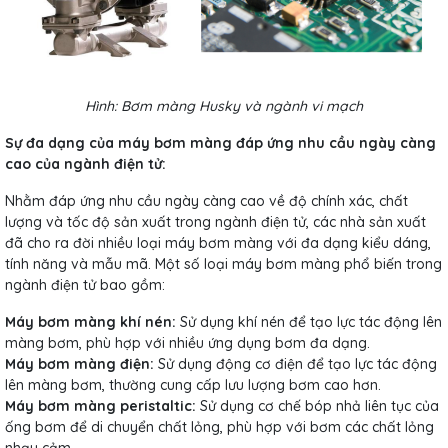
Hình: Bơm màng Husky và ngành vi mạch
Sự đa dạng của máy bơm màng đáp ứng nhu cầu ngày càng
cao của ngành điện tử:
Nhằm đáp ứng nhu cầu ngày càng cao về độ chính xác, chất
lượng và tốc độ sản xuất trong ngành điện tử, các nhà sản xuất
đã cho ra đời nhiều loại máy bơm màng với đa dạng kiểu dáng,
tính năng và mẫu mã. Một số loại máy bơm màng phổ biến trong
ngành điện tử bao gồm:
Máy bơm màng khí nén:
Sử dụng khí nén để tạo lực tác động lên
màng bơm, phù hợp với nhiều ứng dụng bơm đa dạng.
Máy bơm màng điện:
Sử dụng động cơ điện để tạo lực tác động
lên màng bơm, thường cung cấp lưu lượng bơm cao hơn.
Máy bơm màng peristaltic:
Sử dụng cơ chế bóp nhả liên tục của
ống bơm để di chuyển chất lỏng, phù hợp với bơm các chất lỏng
nhạy cảm.