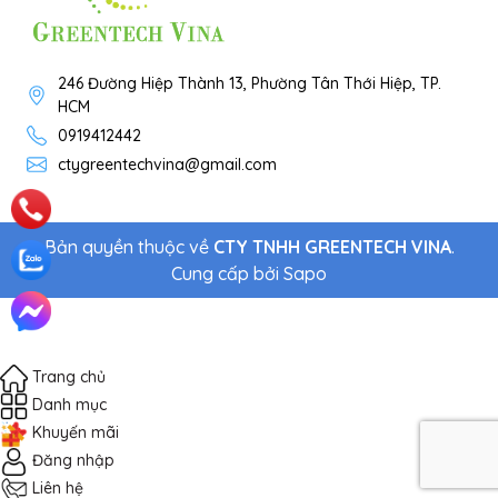
246 Đường Hiệp Thành 13, Phường Tân Thới Hiệp, TP.
HCM
0919412442
ctygreentechvina@gmail.com
Bản quyền thuộc về
CTY TNHH GREENTECH VINA
.
Cung cấp bởi
Sapo
Trang chủ
Danh mục
Khuyến mãi
Đăng nhập
Liên hệ