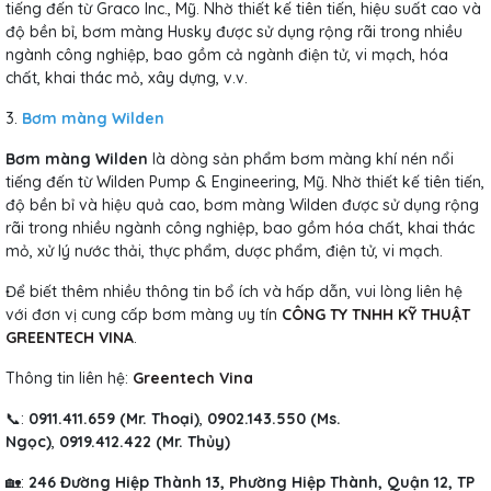
tiếng đến từ Graco Inc., Mỹ. Nhờ thiết kế tiên tiến, hiệu suất cao và
độ bền bỉ, bơm màng Husky được sử dụng rộng rãi trong nhiều
ngành công nghiệp, bao gồm cả ngành điện tử, vi mạch, hóa
chất, khai thác mỏ, xây dựng, v.v.
3.
Bơm màng Wilden
Bơm màng Wilden
là dòng sản phẩm bơm màng khí nén nổi
tiếng đến từ Wilden Pump & Engineering, Mỹ. Nhờ thiết kế tiên tiến,
độ bền bỉ và hiệu quả cao, bơm màng Wilden được sử dụng rộng
rãi trong nhiều ngành công nghiệp, bao gồm hóa chất, khai thác
mỏ, xử lý nước thải, thực phẩm, dược phẩm, điện tử, vi mạch.
Để biết thêm nhiều thông tin bổ ích và hấp dẫn, vui lòng liên hệ
với đơn vị cung cấp bơm màng uy tín
CÔNG TY TNHH KỸ THUẬT
GREENTECH VINA
.
Thông tin liên hệ:
Greentech Vina
📞:
0911.411.659 (Mr. Thoại)
,
0902.143.550 (Ms.
Ngọc)
,
0919.412.422 (Mr. Thủy)
🏡:
246 Đường Hiệp Thành 13, Phường Hiệp Thành, Quận 12, TP