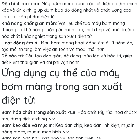
Độ chính xác cao:
Máy bơm màng cung cấp lưu lượng bơm chính
xác và ổn định, giúp đảm bảo độ đồng nhất và chất lượng cao
cho các sản phẩm điện tử.
Khả năng chống ăn mòn:
Vật liệu chế tạo máy bơm màng
thường có khả năng chống ăn mòn cao, thích hợp với môi trường
hóa chất khắc nghiệt trong sản xuất điện tử.
Hoạt động êm ái:
Máy bơm màng hoạt động êm ái, ít tiếng ồn,
tạo môi trường làm việc an toàn và thoải mái hơn.
Dễ bảo trì:
Cấu tạo đơn giản, dễ dàng tháo lắp và bảo trì, giúp
tiết kiệm thời gian và chi phí vận hành.
Ứng dụng cụ thể của máy
bơm màng trong sản xuất
điện tử:
Bơm hóa chất trong sản xuất PCB:
Hóa chất tẩy rửa, hóa chất xi
mạ, dung dịch etching, v.v.
Bơm keo dán và mực in:
Keo dán chip, keo dán linh kiện, mực in
bảng mạch, mực in màn hình, v.v.
Bơm sơn:
Sơn phủ, sơn bảo vệ, sơn tĩnh điện, v.v.