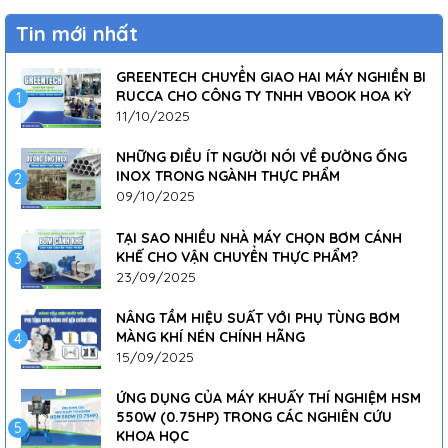
Tin mới nhất
GREENTECH CHUYỂN GIAO HAI MÁY NGHIỀN BI
RUCCA CHO CÔNG TY TNHH VBOOK HOA KỲ
1
11/10/2025
NHỮNG ĐIỀU ÍT NGƯỜI NÓI VỀ ĐƯỜNG ỐNG
INOX TRONG NGÀNH THỰC PHẨM
2
09/10/2025
TẠI SAO NHIỀU NHÀ MÁY CHỌN BƠM CÁNH
KHẾ CHO VẬN CHUYỂN THỰC PHẨM?
3
23/09/2025
NÂNG TẦM HIỆU SUẤT VỚI PHỤ TÙNG BƠM
MÀNG KHÍ NÉN CHÍNH HÃNG
4
15/09/2025
ỨNG DỤNG CỦA MÁY KHUẤY THÍ NGHIỆM HSM
550W (0.75HP) TRONG CÁC NGHIÊN CỨU
5
KHOA HỌC