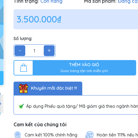
Tình trạng:
Còn hàng
Mã sản phẩm:
Đang cậ
3.500.000₫
Số lượng:
-
+
THÊM VÀO GIỎ
Giao hàng tận nơi miễn phí
Khuyến mãi đặc biệt !!!
Áp dụng Phiếu quà tặng/ Mã giảm giá theo ngành hàn
Cam kết của chúng tôi
Cam kết 100% chính hãng
Hoàn tiền 111% nếu 