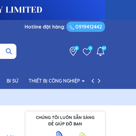
Hotline đặt hàng:
0919412442
8
0
67
BI SỨ
THIẾT BỊ CÔNG NGHIỆP
PHỤ TÙNG BƠM
CHÚNG TÔI LUÔN SẴN SÀNG
ĐỂ GIÚP ĐỠ BẠN