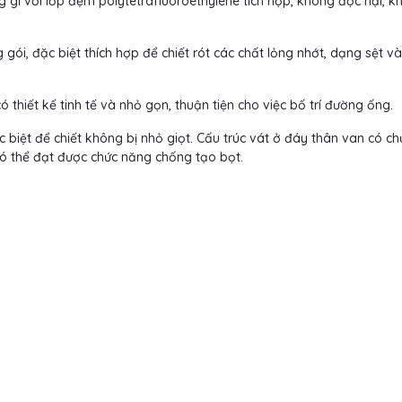
 gỉ với lớp đệm polytetrafluoroethylene tích hợp, không độc hại, k
gói, đặc biệt thích hợp để chiết rót các chất lỏng nhớt, dạng sệt v
ó thiết kế tinh tế và nhỏ gọn, thuận tiện cho việc bố trí đường ống.
 biệt để chiết không bị nhỏ giọt. Cấu trúc vát ở đáy thân van có ch
ó thể đạt được chức năng chống tạo bọt.