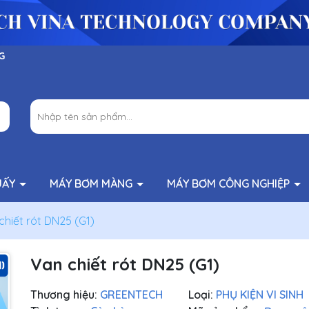
G
UẤY
MÁY BƠM MÀNG
MÁY BƠM CÔNG NGHIỆP
chiết rót DN25 (G1)
Van chiết rót DN25 (G1)
Thương hiệu:
GREENTECH
Loại:
PHỤ KIỆN VI SINH