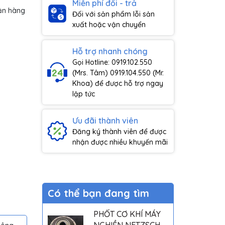
Miễn phí đổi - trả
ận hàng
Đối với sản phẩm lỗi sản
xuất hoặc vận chuyển
Hỗ trợ nhanh chóng
Gọi Hotline: 0919.102.550
(Mrs. Tâm) 0919.104.550 (Mr.
Khoa) để được hỗ trợ ngay
lập tức
Ưu đãi thành viên
Đăng ký thành viên để được
nhận được nhiều khuyến mãi
Có thể bạn đang tìm
PHỐT CƠ KHÍ MÁY
NGHIỀN NETZSCH -