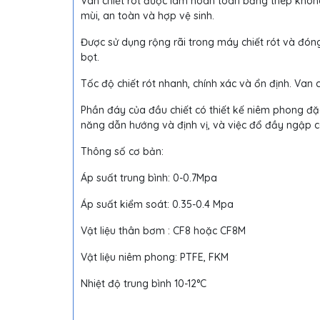
Van chiết rót được làm hoàn toàn bằng thép không
mùi, an toàn và hợp vệ sinh.
Được sử dụng rộng rãi trong máy chiết rót và đóng 
bọt.
Tốc độ chiết rót nhanh, chính xác và ổn định. Van c
Phần đáy của đầu chiết có thiết kế niêm phong đặc
năng dẫn hướng và định vị, và việc đổ đầy ngập c
Thông số cơ bản:
Áp suất trung bình: 0-0.7Mpa
Áp suất kiểm soát: 0.35-0.4 Mpa
Vật liệu thân bơm : CF8 hoặc CF8M
Vật liệu niêm phong: PTFE, FKM
Nhiệt độ trung bình 10-12°C