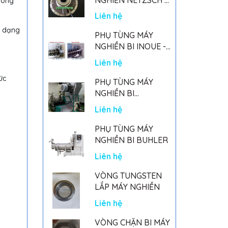
hông
GERMANY
Liên hệ
à dạng
PHỤ TÙNG MÁY
NGHIỀN BI INOUE -
PARTS FOR MHGII-
Liên hệ
50 MIGHTY MILL
ức
MARK II
PHỤ TÙNG MÁY
NGHIỀN BI
NETSZCH
Liên hệ
PHỤ TÙNG MÁY
NGHIỀN BI BUHLER
Liên hệ
VÒNG TUNGSTEN
LẮP MÁY NGHIỀN
Liên hệ
VÒNG CHẶN BI MÁY