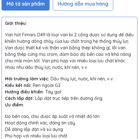
Mô tả sản phẩm
Hướng dẫn mua hàng
Giới thiệu:
Van hút Fimars D49 là loại van bi 2 cổng được sử dụng để điều
khiển hướng dòng chảy của lưu chất trong hệ thống thủy lực.
Van được thiết kế với thân van bằng thép không gỉ, lõi van
bằng thép cứng mạ crom, đảm bảo độ bền cao và khả năng
chịu mài mòn tốt. Van phù hợp với nhiều loại lưu chất khác
nhau như dầu thủy lực, nước, khí nén, v.v.
Môi trường làm việc:
Dầu thủy lực, nước, khí nén, v.v.
Kiểu kết nối:
Ren ngoài G2
Hướng điều khiển:
Tay gạt
Cách lắp đặt:
Lắp đặt trực tiếp trên đường ống
Ưu điểm:
Độ bền cao, chịu được áp suất và nhiệt độ lớn
Hoạt động chính xác, đáng tin cậy
Dễ dàng lắp đặt và sử dụng
Phù hợp với nhiều loại lưu chất