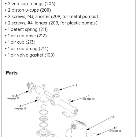
• 2 end cap o-rings (206)
• 2 piston u-cups (208)
• 2 screws, M3, shorter (209, for metal pumps)
• 2 screws, #4, longer (209, for plastic pumps)
• 1 detent spring (211)
• 1 air cup base (212)
• 1 air cup (213)
• 1 air cup o-ring (214)
• 1 air valve gasket (108)