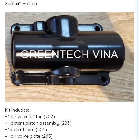
Xuất xứ: Hà Lan
Kit includes:
• 1 air valve piston (202)
• 1 detent piston assembly (203)
• 1 detent cam (204)
• 1 air valve plate (205)