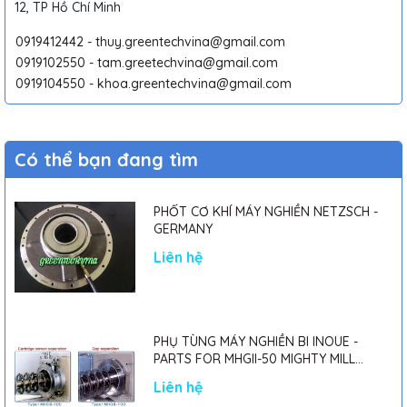
12, TP Hồ Chí Minh
0919412442
-
thuy.greentechvina@gmail.com
0919102550
-
tam.greetechvina@gmail.com
0919104550
-
khoa.greentechvina@gmail.com
Có thể bạn đang tìm
PHỐT CƠ KHÍ MÁY NGHIỀN NETZSCH -
GERMANY
Liên hệ
PHỤ TÙNG MÁY NGHIỀN BI INOUE -
PARTS FOR MHGII-50 MIGHTY MILL
MARK II
Liên hệ