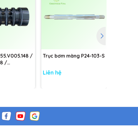
755.V005.148 /
Trục bơm màng P24-103-S
Trục bơm
8 /
8
Liên hệ
Liên hệ