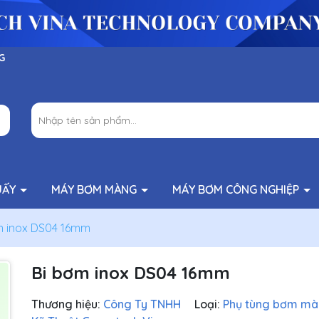
G
UẤY
MÁY BƠM MÀNG
MÁY BƠM CÔNG NGHIỆP
m inox DS04 16mm
Bi bơm inox DS04 16mm
Thương hiệu:
Công Ty TNHH
Loại:
Phụ tùng bơm m