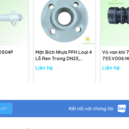
 DS04P
Mặt Bích Nhựa PPH Loại 4
Vỏ van khí 
Lỗ Ren Trong DN25,
755.V006.14
DN32, DN40, DN50 tiêu
755.V001.14
Liên hệ
Liên hệ
chuẩn
Kết nối với chúng tôi:
 KÝ