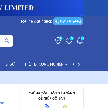
Hotline đặt hàng:
0919412442
8
0
67
BI SỨ
THIẾT BỊ CÔNG NGHIỆP
PHỤ TÙNG BƠM
CHÚNG TÔI LUÔN SẴN SÀNG
ĐỂ GIÚP ĐỠ BẠN
àng