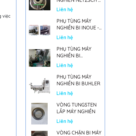
GERMANY
Liên hệ
g việc
PHỤ TÙNG MÁY
NGHIỀN BI INOUE -
PARTS FOR MHGII-
Liên hệ
50 MIGHTY MILL
MARK II
PHỤ TÙNG MÁY
NGHIỀN BI
NETSZCH
Liên hệ
PHỤ TÙNG MÁY
NGHIỀN BI BUHLER
Liên hệ
VÒNG TUNGSTEN
LẮP MÁY NGHIỀN
Liên hệ
VÒNG CHẶN BI MÁY