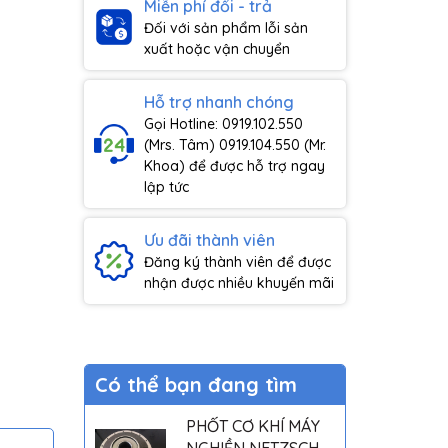
Miễn phí đổi - trả
Đối với sản phẩm lỗi sản
xuất hoặc vận chuyển
Hỗ trợ nhanh chóng
Gọi Hotline: 0919.102.550
(Mrs. Tâm) 0919.104.550 (Mr.
Khoa) để được hỗ trợ ngay
lập tức
Ưu đãi thành viên
Đăng ký thành viên để được
nhận được nhiều khuyến mãi
Có thể bạn đang tìm
PHỐT CƠ KHÍ MÁY
NGHIỀN NETZSCH -