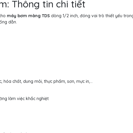
 Thông tin chi tiết
 cho
máy bơm màng TDS
dòng 1/2 inch, đóng vai trò thiết yếu tron
 ống dẫn.
hóa chất, dung môi, thực phẩm, sơn, mực in,...
ờng làm việc khắc nghiệt