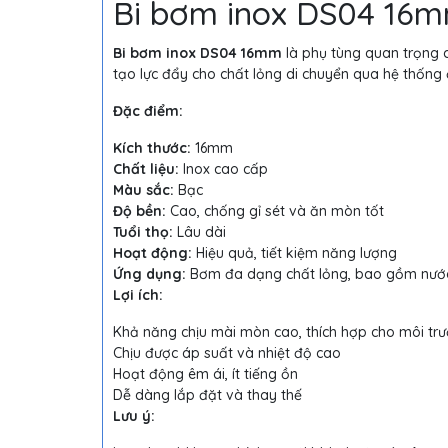
Bi bơm inox DS04 16mm:
Bi bơm inox DS04 16mm
là phụ tùng quan trọng
tạo lực đẩy cho chất lỏng di chuyển qua hệ thống
Đặc điểm:
Kích thước:
16mm
Chất liệu:
Inox cao cấp
Màu sắc:
Bạc
Độ bền:
Cao, chống gỉ sét và ăn mòn tốt
Tuổi thọ:
Lâu dài
Hoạt động:
Hiệu quả, tiết kiệm năng lượng
Ứng dụng:
Bơm đa dạng chất lỏng, bao gồm nước, 
Lợi ích:
Khả năng chịu mài mòn cao, thích hợp cho môi trư
Chịu được áp suất và nhiệt độ cao
Hoạt động êm ái, ít tiếng ồn
Dễ dàng lắp đặt và thay thế
Lưu ý: