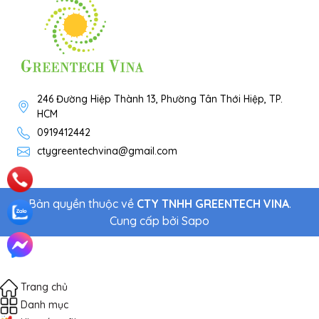
246 Đường Hiệp Thành 13, Phường Tân Thới Hiệp, TP.
HCM
0919412442
ctygreentechvina@gmail.com
Bản quyền thuộc về
CTY TNHH GREENTECH VINA
.
Cung cấp bởi
Sapo
Trang chủ
Danh mục