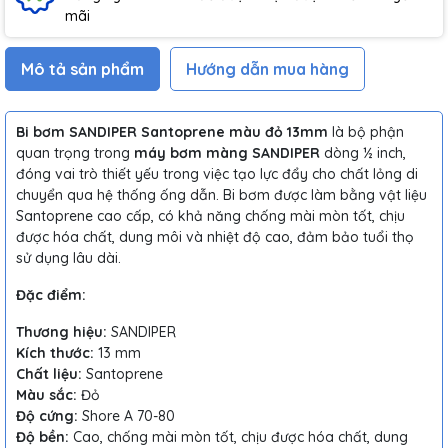
mãi
Mô tả sản phẩm
Hướng dẫn mua hàng
Bi bơm SANDIPER Santoprene màu đỏ 13mm
là bộ phận
quan trọng trong
máy bơm màng SANDIPER
dòng ½ inch,
đóng vai trò thiết yếu trong việc tạo lực đẩy cho chất lỏng di
chuyển qua hệ thống ống dẫn. Bi bơm được làm bằng vật liệu
Santoprene cao cấp, có khả năng chống mài mòn tốt, chịu
được hóa chất, dung môi và nhiệt độ cao, đảm bảo tuổi thọ
sử dụng lâu dài.
Đặc điểm:
Thương hiệu:
SANDIPER
Kích thước:
13 mm
Chất liệu:
Santoprene
Màu sắc:
Đỏ
Độ cứng:
Shore A 70-80
Độ bền:
Cao, chống mài mòn tốt, chịu được hóa chất, dung