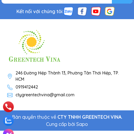
Kết nối với chúng tôi:
246 Đường Hiệp Thành 13, Phường Tân Thới Hiệp, TP.
HCM
0919412442
ctygreentechvina@gmail.com
Bản quyền thuộc về
CTY TNHH GREENTECH VINA
.
Cung cấp bởi
Sapo