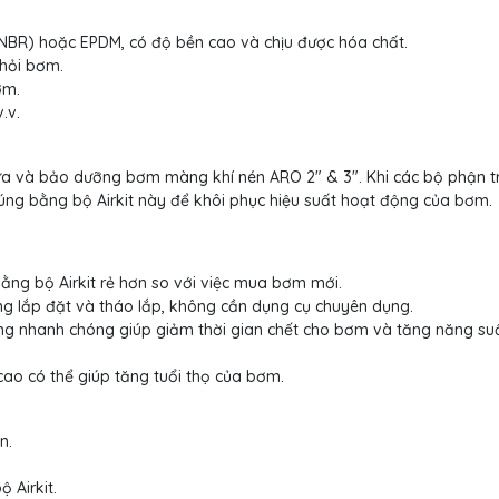
(NBR) hoặc EPDM, có độ bền cao và chịu được hóa chất.
khỏi bơm.
ơm.
.v.
ữa và bảo dưỡng bơm màng khí nén ARO 2" & 3". Khi các bộ phận t
úng bằng bộ Airkit này để khôi phục hiệu suất hoạt động của bơm.
ằng bộ Airkit rẻ hơn so với việc mua bơm mới.
àng lắp đặt và tháo lắp, không cần dụng cụ chuyên dụng.
ng nhanh chóng giúp giảm thời gian chết cho bơm và tăng năng su
cao có thể giúp tăng tuổi thọ của bơm.
n.
 Airkit.