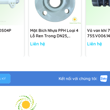
 DS04P
Mặt Bích Nhựa PPH Loại 4
Vỏ van khí 
Lỗ Ren Trong DN25,
755.V006.14
DN32, DN40, DN50 tiêu
755.V001.14
Liên hệ
Liên hệ
chuẩn
Kết nối với chúng tôi:
 KÝ