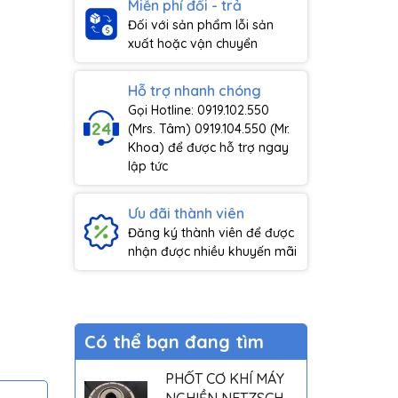
Miễn phí đổi - trả
Đối với sản phẩm lỗi sản
xuất hoặc vận chuyển
Hỗ trợ nhanh chóng
Gọi Hotline: 0919.102.550
(Mrs. Tâm) 0919.104.550 (Mr.
Khoa) để được hỗ trợ ngay
lập tức
Ưu đãi thành viên
Đăng ký thành viên để được
nhận được nhiều khuyến mãi
Có thể bạn đang tìm
PHỐT CƠ KHÍ MÁY
NGHIỀN NETZSCH -