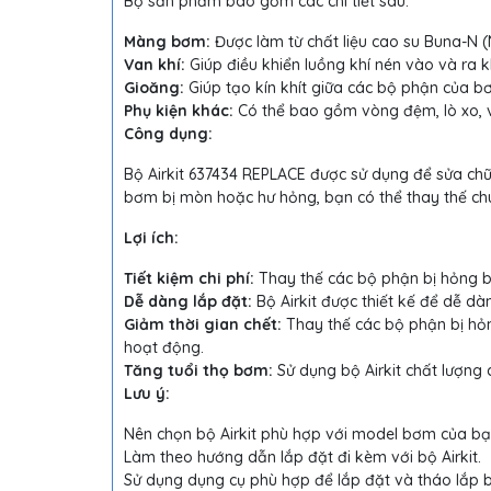
Bộ sản phẩm bao gồm các chi tiết sau:
Màng bơm:
Được làm từ chất liệu cao su Buna-N 
Van khí:
Giúp điều khiển luồng khí nén vào và ra 
Gioăng:
Giúp tạo kín khít giữa các bộ phận của b
Phụ kiện khác:
Có thể bao gồm vòng đệm, lò xo, v
Công dụng:
Bộ Airkit 637434 REPLACE được sử dụng để sửa ch
bơm bị mòn hoặc hư hỏng, bạn có thể thay thế ch
Lợi ích:
Tiết kiệm chi phí:
Thay thế các bộ phận bị hỏng b
Dễ dàng lắp đặt:
Bộ Airkit được thiết kế để dễ d
Giảm thời gian chết:
Thay thế các bộ phận bị hỏ
hoạt động.
Tăng tuổi thọ bơm:
Sử dụng bộ Airkit chất lượng 
Lưu ý:
Nên chọn bộ Airkit phù hợp với model bơm của bạ
Làm theo hướng dẫn lắp đặt đi kèm với bộ Airkit.
Sử dụng dụng cụ phù hợp để lắp đặt và tháo lắp bộ