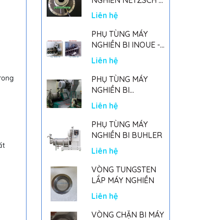
GERMANY
Liên hệ
PHỤ TÙNG MÁY
NGHIỀN BI INOUE -
PARTS FOR MHGII-
Liên hệ
50 MIGHTY MILL
MARK II
rong
PHỤ TÙNG MÁY
NGHIỀN BI
NETSZCH
Liên hệ
PHỤ TÙNG MÁY
NGHIỀN BI BUHLER
ất
Liên hệ
VÒNG TUNGSTEN
LẮP MÁY NGHIỀN
Liên hệ
VÒNG CHẶN BI MÁY