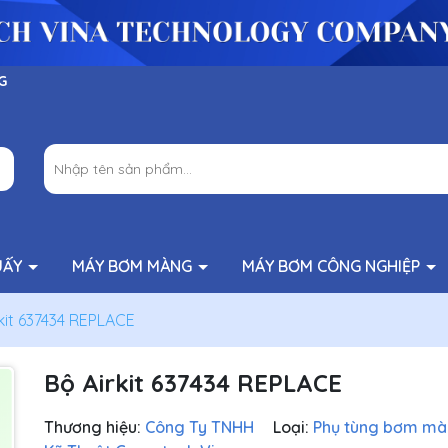
G
UẤY
MÁY BƠM MÀNG
MÁY BƠM CÔNG NGHIỆP
kit 637434 REPLACE
Bộ Airkit 637434 REPLACE
Thương hiệu:
Công Ty TNHH
Loại:
Phụ tùng bơm m