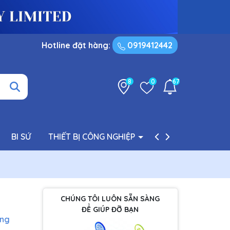
Hotline đặt hàng:
0919412442
8
0
67
BI SỨ
THIẾT BỊ CÔNG NGHIỆP
PHỤ TÙNG BƠM
CHÚNG TÔI LUÔN SẴN SÀNG
ĐỂ GIÚP ĐỠ BẠN
àng