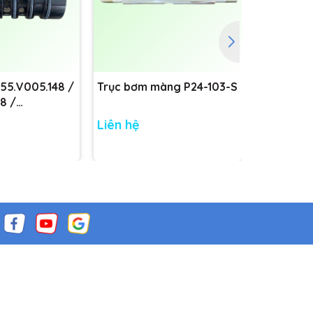
755.V005.148 /
Trục bơm màng P24-103-S
Trục bơm
8 /
8
Liên hệ
Liên hệ