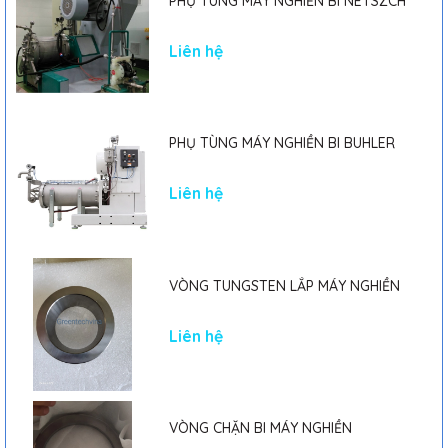
PHỤ TÙNG MÁY NGHIỀN BI NETSZCH
- Bên cạnh đó Máy bơm định lượng kiểu màng cơ khí OBL
M31PPSV (0.25Kw) bơm được hóa chất với lưu lượng tùy chỉnh
Liên hệ
được và đầu bơm bằng nhựa PP giúp máy có thể hoạt động
được trong môi trường có độ ăn mòn cao.
PHỤ TÙNG MÁY NGHIỀN BI BUHLER
Liên hệ
VÒNG TUNGSTEN LẮP MÁY NGHIỀN
Liên hệ
VÒNG CHẶN BI MÁY NGHIỀN