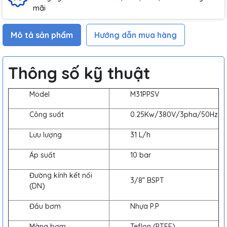
mãi
Mô tả sản phẩm
Hướng dẫn mua hàng
Thông số kỹ thuật
Model
M31PPSV
Công suất
0.25Kw/380V/3pha/50Hz
Lưu lượng
31 L/h
Áp suất
10 bar
Đường kính kết nối
3/8” BSPT
(DN)
Đầu bơm
Nhựa P.P
Màng bơm
Teflon (PTFE)