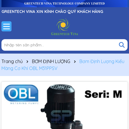
GREENTECH VINA XIN KÍNH CHÀO QUÝ KHÁCH HÀNG
Trang chủ
BƠM ĐỊNH LƯỢNG
Bơm Định Lượng Kiểu
Màng Cơ Khí OBL M31PPSV