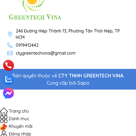
246 Đường Hiệp Thành 13, Phường Tân Thới Hiệp, TP.
HCM
0919412442
ctygreentechvina@gmail.com
Bản quyền thuộc về
CTY TNHH GREENTECH VINA
.
Cung cấp bởi
Sapo
Trang chủ
Danh mục
Khuyến mãi
Đăng nhập