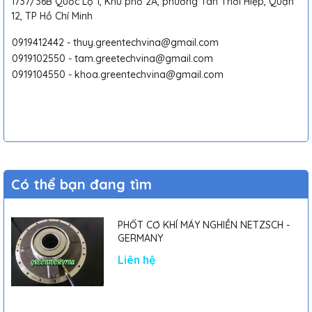
1737/36B Quốc Lộ 1, Khu phố 2A, phường Tân Thới Hiệp, Quận
12, TP Hồ Chí Minh
0919412442
-
thuy.greentechvina@gmail.com
0919102550
-
tam.greetechvina@gmail.com
0919104550
-
khoa.greentechvina@gmail.com
Có thể bạn đang tìm
PHỐT CƠ KHÍ MÁY NGHIỀN NETZSCH -
GERMANY
Liên hệ