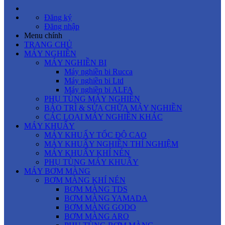
Đăng ký
Đăng nhập
Menu chính
TRANG CHỦ
MÁY NGHIỀN
MÁY NGHIỀN BI
Máy nghiền bi Rucca
Máy nghiền bi Ltd
Máy nghiền bi ALFA
PHỤ TÙNG MÁY NGHIỀN
BẢO TRÌ & SỬA CHỮA MÁY NGHIỀN
CÁC LOẠI MÁY NGHIỀN KHÁC
MÁY KHUẤY
MÁY KHUẤY TỐC ĐỘ CAO
MÁY KHUẤY NGHIỀN THÍ NGHIỆM
MÁY KHUẤY KHÍ NÉN
PHỤ TÙNG MÁY KHUẤY
MÁY BƠM MÀNG
BƠM MÀNG KHÍ NÉN
BƠM MÀNG TDS
BƠM MÀNG YAMADA
BƠM MÀNG GODO
BƠM MÀNG ARO