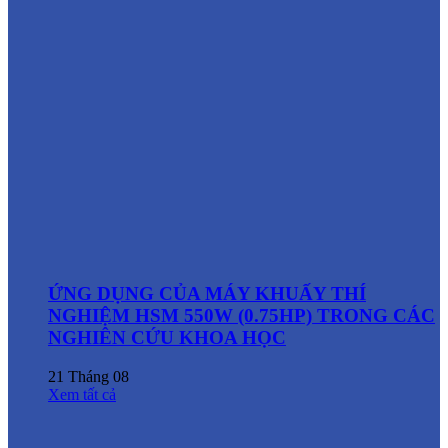
ỨNG DỤNG CỦA MÁY KHUẤY THÍ
NGHIỆM HSM 550W (0.75HP) TRONG CÁC
NGHIÊN CỨU KHOA HỌC
21
Tháng 08
Xem tất cả