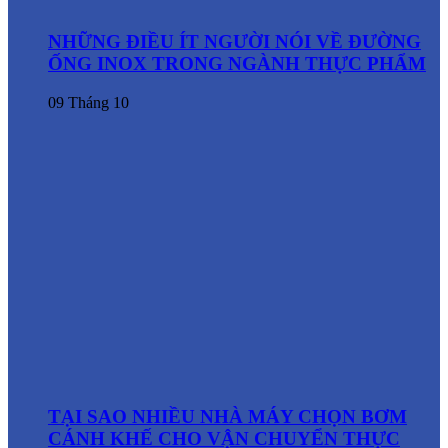
NHỮNG ĐIỀU ÍT NGƯỜI NÓI VỀ ĐƯỜNG
ỐNG INOX TRONG NGÀNH THỰC PHẨM
09
Tháng 10
TẠI SAO NHIỀU NHÀ MÁY CHỌN BƠM
CÁNH KHẾ CHO VẬN CHUYỂN THỰC