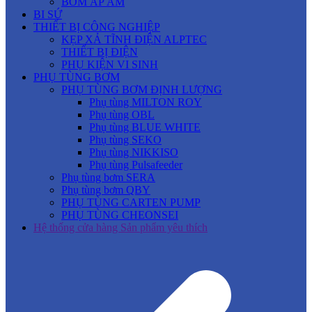
BƠM ÁP ÂM
BI SỨ
THIẾT BỊ CÔNG NGHIỆP
KẸP XẢ TĨNH ĐIỆN ALPTEC
THIẾT BỊ ĐIỆN
PHỤ KIỆN VI SINH
PHỤ TÙNG BƠM
PHỤ TÙNG BƠM ĐỊNH LƯỢNG
Phụ tùng MILTON ROY
Phụ tùng OBL
Phụ tùng BLUE WHITE
Phụ tùng SEKO
Phụ tùng NIKKISO
Phụ tùng Pulsafeeder
Phụ tùng bơm SERA
Phụ tùng bơm QBY
PHỤ TÙNG CARTEN PUMP
PHỤ TÙNG CHEONSEI
Hệ thống cửa hàng
Sản phẩm yêu thích