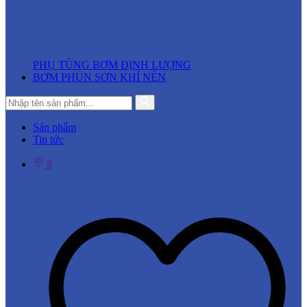
PHỤ TÙNG BƠM ĐỊNH LƯỢNG
BƠM PHUN SƠN KHÍ NÉN
Sản phẩm
Tin tức
8