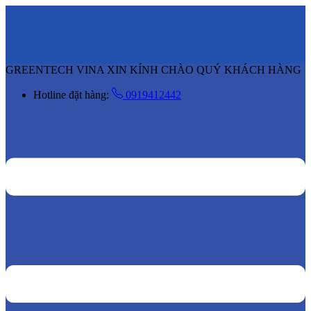
GREENTECH VINA XIN KÍNH CHÀO QUÝ KHÁCH HÀNG
Hotline đặt hàng:
0919412442