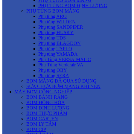
PHỤ TÙNG BƠM MÀNG
PHỤ TÙNG BƠM ĐỊNH LƯỢNG
PHỤ TÙNG BƠM MÀNG
Phụ tùng ARO
Phụ tùng WILDEN
Phụ tùng SANDPIPER
Phụ tùng HUSKY
Phụ tùng TDS
Phụ tùng BLAGDON
Phụ tùng TAPLO
Phụ tùng YAMADA
Phụ Tùng VERSA-MATIC
Phụ Tùng Verderair VA
Phụ tùng QBY
Phụ tùng SERA
BƠM MÀNG ĐÃ QUA SỬ DỤNG
SỬA CHỮA BƠM MÀNG KHÍ NÉN
MÁY BƠM CÔNG NGHIỆP
BƠM BÁNH RĂNG
BƠM ĐỒNG HÓA
BƠM ĐỊNH LƯỢNG
BƠM THỰC PHẨM
BƠM CARTEN
BƠM LY TÂM
BƠM CIP