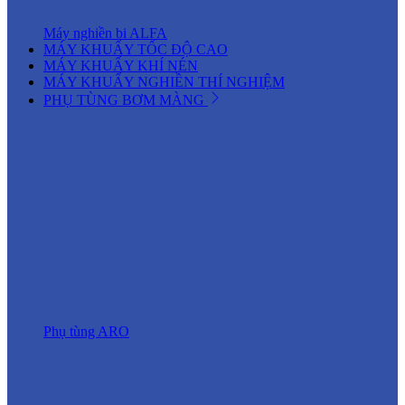
Máy nghiền bi ALFA
MÁY KHUẤY TỐC ĐỘ CAO
MÁY KHUẤY KHÍ NÉN
MÁY KHUẤY NGHIỀN THÍ NGHIỆM
PHỤ TÙNG BƠM MÀNG
Phụ tùng ARO