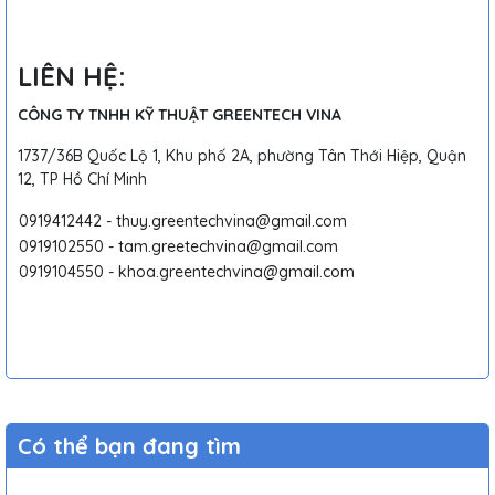
LIÊN HỆ:
CÔNG TY TNHH KỸ THUẬT GREENTECH VINA
1737/36B Quốc Lộ 1, Khu phố 2A, phường Tân Thới Hiệp, Quận
12, TP Hồ Chí Minh
0919412442
-
thuy.greentechvina@gmail.com
0919102550
-
tam.greetechvina@gmail.com
0919104550
-
khoa.greentechvina@gmail.com
Có thể bạn đang tìm