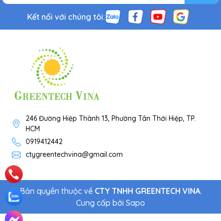
Kết nối với chúng tôi:
246 Đường Hiệp Thành 13, Phường Tân Thới Hiệp, TP.
HCM
0919412442
ctygreentechvina@gmail.com
Bản quyền thuộc về
CTY TNHH GREENTECH VINA
.
Cung cấp bởi
Sapo