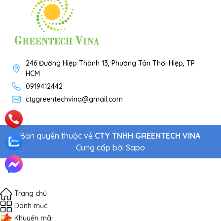
246 Đường Hiệp Thành 13, Phường Tân Thới Hiệp, TP.
HCM
0919412442
ctygreentechvina@gmail.com
Bản quyền thuộc về
CTY TNHH GREENTECH VINA
.
Cung cấp bởi
Sapo
Trang chủ
Danh mục
Khuyến mãi