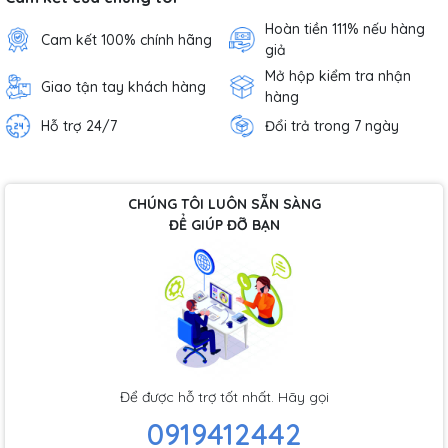
Hoàn tiền 111% nếu hàng
Cam kết 100% chính hãng
giả
Mở hộp kiểm tra nhận
Giao tận tay khách hàng
hàng
Hỗ trợ 24/7
Đổi trả trong 7 ngày
CHÚNG TÔI LUÔN SẴN SÀNG
ĐỂ GIÚP ĐỠ BẠN
Để được hỗ trợ tốt nhất. Hãy gọi
0919412442