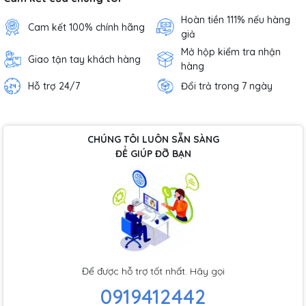
Hoàn tiền 111% nếu hàng
Cam kết 100% chính hãng
giả
Mở hộp kiểm tra nhận
Giao tận tay khách hàng
hàng
Hỗ trợ 24/7
Đổi trả trong 7 ngày
CHÚNG TÔI LUÔN SẴN SÀNG
ĐỂ GIÚP ĐỠ BẠN
Để được hỗ trợ tốt nhất. Hãy gọi
0919412442