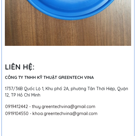
LIÊN HỆ:
CÔNG TY TNHH KỸ THUẬT GREENTECH VINA
1737/36B Quốc Lộ 1, Khu phố 2A, phường Tân Thới Hiệp, Quận
12, TP Hồ Chí Minh
0919412442
-
thuy.greentechvina@gmail.com
0919104550
-
khoa.greentechvina@gmail.com