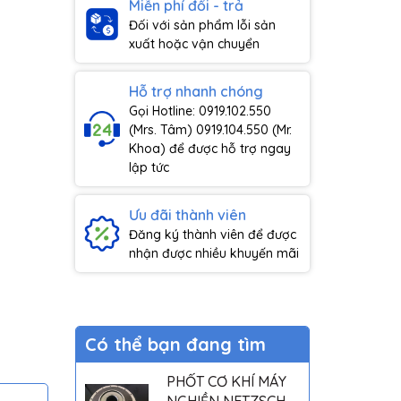
Miễn phí đổi - trả
Đối với sản phẩm lỗi sản
xuất hoặc vận chuyển
Hỗ trợ nhanh chóng
Gọi Hotline: 0919.102.550
(Mrs. Tâm) 0919.104.550 (Mr.
Khoa) để được hỗ trợ ngay
lập tức
Ưu đãi thành viên
Đăng ký thành viên để được
nhận được nhiều khuyến mãi
Có thể bạn đang tìm
PHỐT CƠ KHÍ MÁY
NGHIỀN NETZSCH -