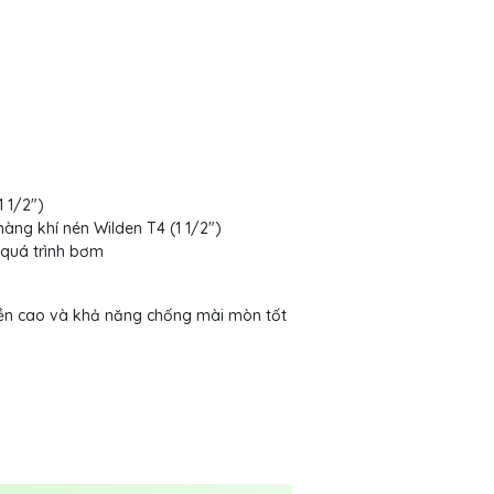
 1/2")
màng khí nén Wilden T4 (1 1/2")
g quá trình bơm
 bền cao và khả năng chống mài mòn tốt