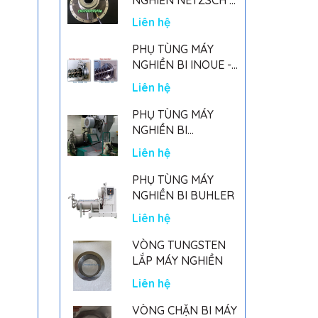
GERMANY
Liên hệ
PHỤ TÙNG MÁY
NGHIỀN BI INOUE -
PARTS FOR MHGII-
Liên hệ
50 MIGHTY MILL
MARK II
PHỤ TÙNG MÁY
NGHIỀN BI
NETSZCH
Liên hệ
PHỤ TÙNG MÁY
NGHIỀN BI BUHLER
Liên hệ
VÒNG TUNGSTEN
LẮP MÁY NGHIỀN
Liên hệ
VÒNG CHẶN BI MÁY