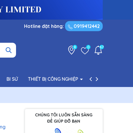
Hotline đặt hàng:
0919412442
8
0
67
BI SỨ
THIẾT BỊ CÔNG NGHIỆP
PHỤ TÙNG BƠM
CHÚNG TÔI LUÔN SẴN SÀNG
ĐỂ GIÚP ĐỠ BẠN
àng