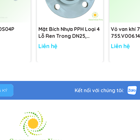
 DS04P
Mặt Bích Nhựa PPH Loại 4
Vỏ van khí 
Lỗ Ren Trong DN25,
755.V006.14
DN32, DN40, DN50 tiêu
755.V001.14
Liên hệ
Liên hệ
chuẩn
Kết nối với chúng tôi:
 KÝ