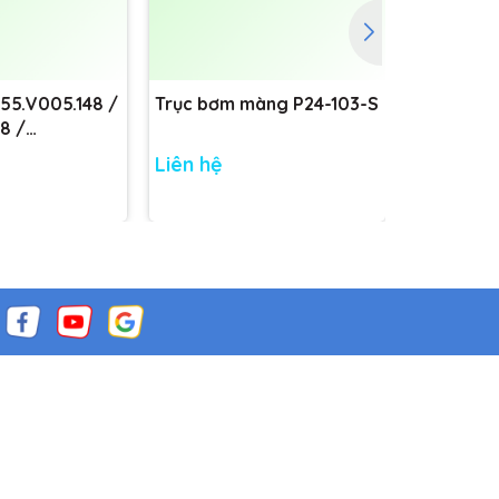
755.V005.148 /
Trục bơm màng P24-103-S
Trục bơm
8 /
8
Liên hệ
Liên hệ