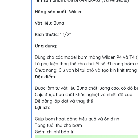
Tên sản phẩm:
Đế bi 04-1120-52 (Valve Seats)
Hãng sản xuất:
Wilden
Vật liệu:
Buna
Kích thước:
1 1/2"
Ứng dụng:
Dùng cho các model bơm màng Wilden P4 và T4 (1
Là phụ kiện thay thế cho chi tiết số 31 trong bơm 
Chức năng: Giữ van bi tại chỗ và tạo kín khít tron
Đặc điểm:
Được làm từ vật liệu Buna chất lượng cao, có độ
Chịu được hóa chất khắc nghiệt và nhiệt độ cao
Dễ dàng lắp đặt và thay thế
Lợi ích:
Giúp bơm hoạt động hiệu quả và ổn định
Tăng tuổi thọ cho bơm
Giảm chi phí bảo trì