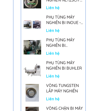
GERMANY
Liên hệ
PHỤ TÙNG MÁY
NGHIỀN BI INOUE -
PARTS FOR MHGII-
Liên hệ
50 MIGHTY MILL
MARK II
PHỤ TÙNG MÁY
NGHIỀN BI
NETSZCH
Liên hệ
PHỤ TÙNG MÁY
NGHIỀN BI BUHLER
Liên hệ
VÒNG TUNGSTEN
LẮP MÁY NGHIỀN
Liên hệ
VÒNG CHẶN BI MÁY