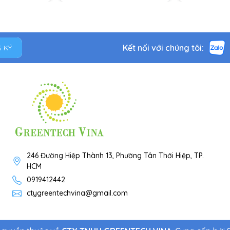
Kết nối với chúng tôi:
 KÝ
246 Đường Hiệp Thành 13, Phường Tân Thới Hiệp, TP.
HCM
0919412442
ctygreentechvina@gmail.com