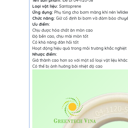
Tên sản phẩm:
Đế bi 04-1120-58
Loại vật liệu:
Santoprene
Ứng dụng:
Phụ tùng cho bơm màng khí nén Wilde
Chức năng:
Giữ cố định bi bơm và đảm bảo chuyển
Ưu điểm:
Chịu được hóa chất ăn mòn cao
Độ bền cao, chịu mài mòn tốt
Có khả năng đàn hồi tốt
Hoạt động hiệu quả trong môi trường khắc nghiệt
Nhược điểm:
Giá thành cao hơn so với một số loại vật liệu khác
Có thể bị ảnh hưởng bởi nhiệt độ cao