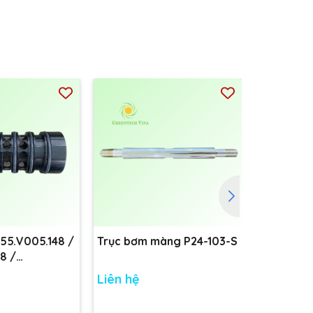
755.V005.148 /
Trục bơm màng P24-103-S
Trục bơm
8 /
8
Liên hệ
Liên hệ