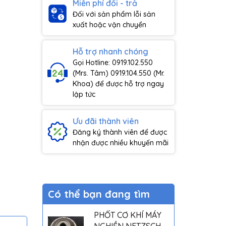
Miễn phí đổi - trả
Đối với sản phẩm lỗi sản
xuất hoặc vận chuyển
Hỗ trợ nhanh chóng
Gọi Hotline: 0919.102.550
(Mrs. Tâm) 0919.104.550 (Mr.
Khoa) để được hỗ trợ ngay
lập tức
Ưu đãi thành viên
Đăng ký thành viên để được
nhận được nhiều khuyến mãi
Có thể bạn đang tìm
PHỐT CƠ KHÍ MÁY
NGHIỀN NETZSCH -