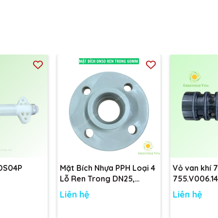
 DS04P
Mặt Bích Nhựa PPH Loại 4
Vỏ van khí 
Lỗ Ren Trong DN25,
755.V006.14
DN32, DN40, DN50 tiêu
755.V001.14
Liên hệ
Liên hệ
chuẩn