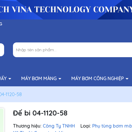
G
UẤY
MÁY BƠM MÀNG
MÁY BƠM CÔNG NGHIỆP
04-1120-58
Đế bi 04-1120-58
Thương hiệu:
Công Ty TNHH
Loại:
Phụ tùng bơm m