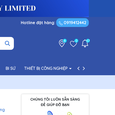
Hotline đặt hàng:
0919412442
8
0
67
BI SỨ
THIẾT BỊ CÔNG NGHIỆP
PHỤ TÙNG BƠM
CHÚNG TÔI LUÔN SẴN SÀNG
ĐỂ GIÚP ĐỠ BẠN
àng