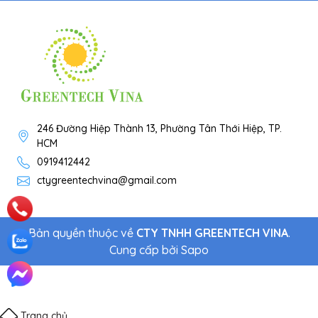
246 Đường Hiệp Thành 13, Phường Tân Thới Hiệp, TP.
HCM
0919412442
ctygreentechvina@gmail.com
Bản quyền thuộc về
CTY TNHH GREENTECH VINA
.
Cung cấp bởi
Sapo
Trang chủ