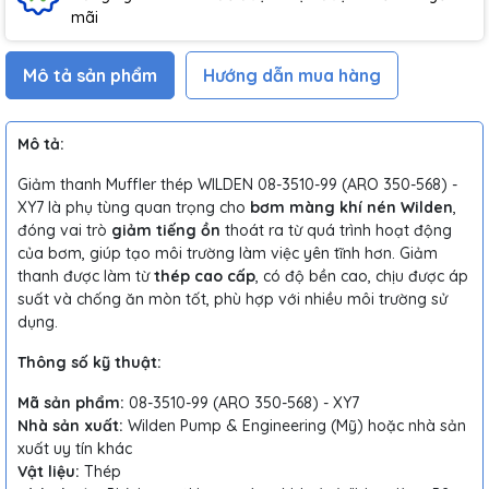
mãi
Mô tả sản phẩm
Hướng dẫn mua hàng
Mô tả:
Giảm thanh Muffler thép WILDEN 08-3510-99 (ARO 350-568) -
XY7 là phụ tùng quan trọng cho
bơm màng khí nén Wilden
,
đóng vai trò
giảm tiếng ồn
thoát ra từ quá trình hoạt động
của bơm, giúp tạo môi trường làm việc yên tĩnh hơn. Giảm
thanh được làm từ
thép cao cấp
, có độ bền cao, chịu được áp
suất và chống ăn mòn tốt, phù hợp với nhiều môi trường sử
dụng.
Thông số kỹ thuật:
Mã sản phẩm:
08-3510-99 (ARO 350-568) - XY7
Nhà sản xuất:
Wilden Pump & Engineering (Mỹ) hoặc nhà sản
xuất uy tín khác
Vật liệu:
Thép