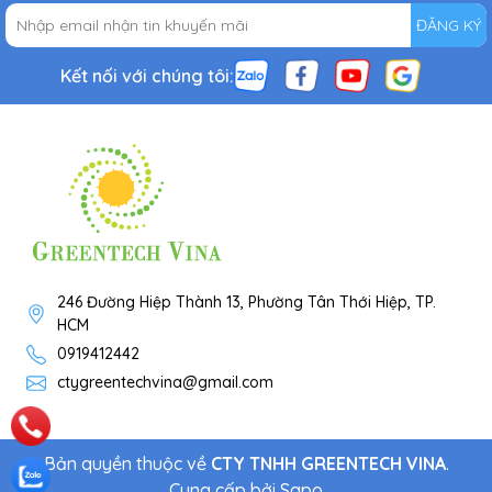
ĐĂNG KÝ
Kết nối với chúng tôi:
246 Đường Hiệp Thành 13, Phường Tân Thới Hiệp, TP.
HCM
0919412442
ctygreentechvina@gmail.com
Bản quyền thuộc về
CTY TNHH GREENTECH VINA
.
Cung cấp bởi
Sapo