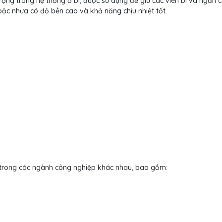
ng trong hệ thống ổ bi, được sử dụng để giữ các viên bi và ngăn 
oặc nhựa có độ bền cao và khả năng chịu nhiệt tốt.
 trong các ngành công nghiệp khác nhau, bao gồm: