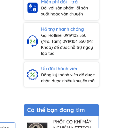
Miễn phí đổi - trả
Đối với sản phẩm lỗi sản
xuất hoặc vận chuyển
Hỗ trợ nhanh chóng
Gọi Hotline: 0919.102.550
(Mrs. Tâm) 0919.104.550 (Mr.
Khoa) để được hỗ trợ ngay
lập tức
Ưu đãi thành viên
Đăng ký thành viên để được
nhận được nhiều khuyến mãi
Có thể bạn đang tìm
PHỐT CƠ KHÍ MÁY
NGHIỀN NETZSCH -