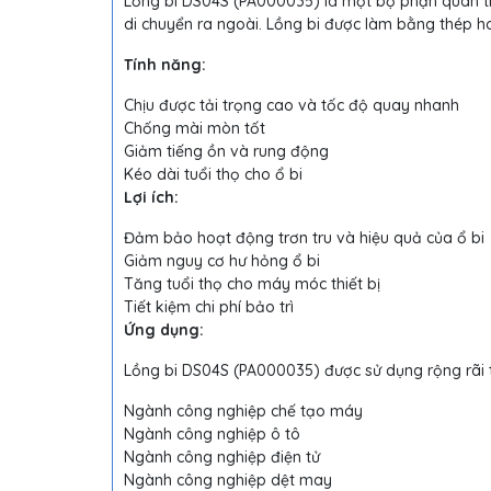
Lồng bi DS04S (PA000035) là một bộ phận quan trọ
di chuyển ra ngoài. Lồng bi được làm bằng thép h
Tính năng:
Chịu được tải trọng cao và tốc độ quay nhanh
Chống mài mòn tốt
Giảm tiếng ồn và rung động
Kéo dài tuổi thọ cho ổ bi
Lợi ích:
Đảm bảo hoạt động trơn tru và hiệu quả của ổ bi
Giảm nguy cơ hư hỏng ổ bi
Tăng tuổi thọ cho máy móc thiết bị
Tiết kiệm chi phí bảo trì
Ứng dụng:
Lồng bi DS04S (PA000035) được sử dụng rộng rãi
Ngành công nghiệp chế tạo máy
Ngành công nghiệp ô tô
Ngành công nghiệp điện tử
Ngành công nghiệp dệt may