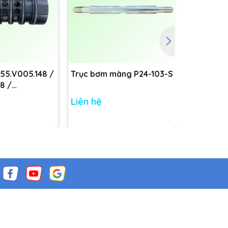
755.V005.148 /
Trục bơm màng P24-103-S
Trục bơm
8 /
8
Liên hệ
Liên hệ