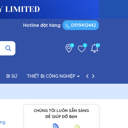
Hotline đặt hàng:
0919412442
8
0
67
BI SỨ
THIẾT BỊ CÔNG NGHIỆP
PHỤ TÙNG BƠM
CHÚNG TÔI LUÔN SẴN SÀNG
ĐỂ GIÚP ĐỠ BẠN
àng