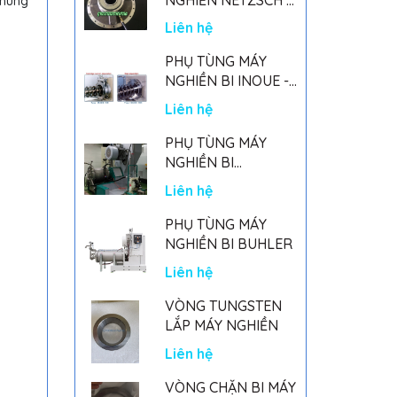
chúng
GERMANY
Liên hệ
PHỤ TÙNG MÁY
NGHIỀN BI INOUE -
PARTS FOR MHGII-
Liên hệ
50 MIGHTY MILL
MARK II
PHỤ TÙNG MÁY
NGHIỀN BI
NETSZCH
Liên hệ
PHỤ TÙNG MÁY
NGHIỀN BI BUHLER
Liên hệ
VÒNG TUNGSTEN
LẮP MÁY NGHIỀN
Liên hệ
VÒNG CHẶN BI MÁY