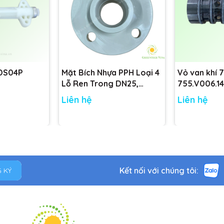
 DS04P
Mặt Bích Nhựa PPH Loại 4
Vỏ van khí 
Lỗ Ren Trong DN25,
755.V006.14
DN32, DN40, DN50 tiêu
755.V001.14
Liên hệ
Liên hệ
chuẩn
Kết nối với chúng tôi:
 KÝ