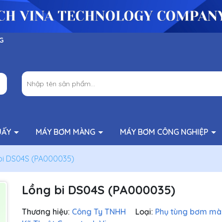
G
UẤY
MÁY BƠM MÀNG
MÁY BƠM CÔNG NGHIỆP
bi DS04S (PA000035)
Lồng bi DS04S (PA000035)
Thương hiệu:
Công Ty TNHH
Loại:
Phụ tùng bơm m