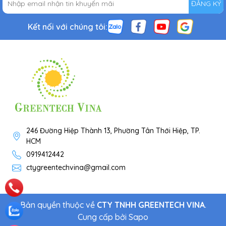
ĐĂNG KÝ
Kết nối với chúng tôi:
246 Đường Hiệp Thành 13, Phường Tân Thới Hiệp, TP.
HCM
0919412442
ctygreentechvina@gmail.com
Bản quyền thuộc về
CTY TNHH GREENTECH VINA
.
Cung cấp bởi
Sapo